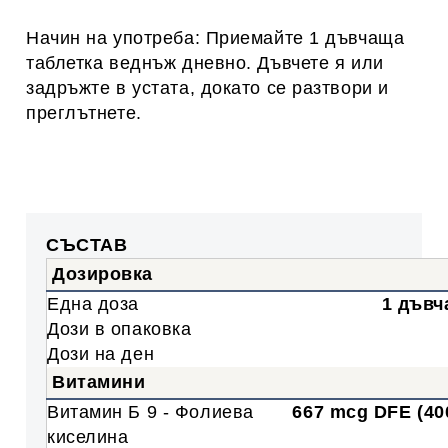
Начин на употреба: Приемайте 1 дъвчаща
таблетка веднъж дневно. Дъвчете я или
задръжте в устата, докато се разтвори и
преглътнете.
СЪСТАВ
Дозировка
Една доза
1 дъвч
Дози в опаковка
Дози на ден
Витамини
Витамин Б 9 - Фолиева
667 mcg DFE (400
киселина