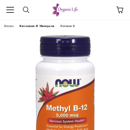
Начало
Витамини И Минерали
Витамин B