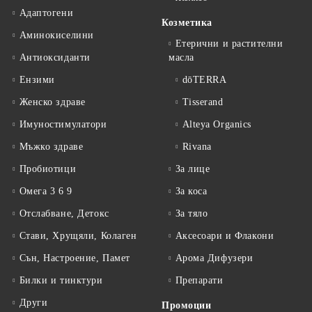
Адаптогени
Козметика
Аминокиселини
Етерични и растителни
Антиоксиданти
масла
Ензими
dōTERRA
Женско здраве
Tisserand
Имуностимулатори
Alteya Organics
Мъжко здраве
Rivana
Пробиотици
За лице
Омега 3 6 9
За коса
Отслабване, Детокс
За тяло
Стави, Хрущяли, Колаген
Аксесоари и Флакони
Сън, Настроение, Памет
Арома Дифузери
Билки и тинктури
Препарати
Други
Промоции