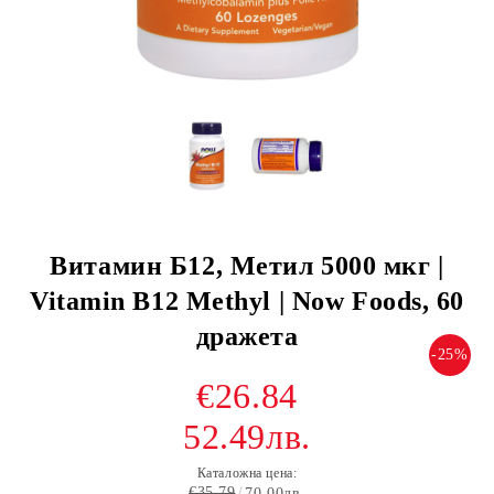
Витамин Б12, Метил 5000 мкг |
Vitamin B12 Methyl | Now Foods, 60
дражeта
-25%
€26.84
52.49лв.
Каталожна цена:
€35.79
70.00лв.