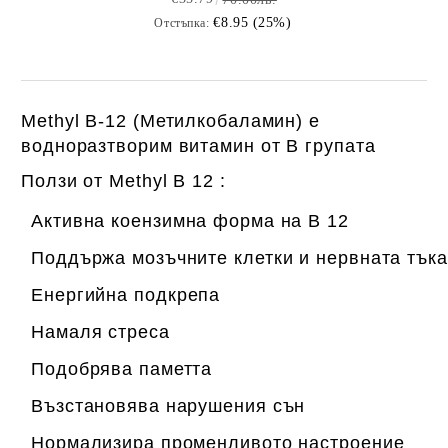
€8.95 (25%)
Отстъпка:
Methyl B-12 (Метилкобаламин) е
водноразтворим витамин от B групата
Ползи от Methyl B 12 :
Активна коензимна форма на B 12
Поддържа мозъчните клетки и нервната тък
Енергийна подкрепа
Намаля стреса
Подобрява паметта
Възстановява нарушения сън
Нормализира променливото настроение