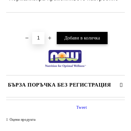
Добави в желани
БЪРЗА ПОРЪЧКА БЕЗ РЕГИСТРАЦИЯ
САМО ПОПЪЛНЕТЕ 1 ПОЛЕ
Tweet
Оцени продукта
Ние ще се свържем с вас в рамките на работния ден.