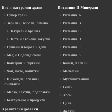
Био и натурални храни
Витамини И Минерали
Супер храни
Витамин А
Зърнени, бобови, семена
Витамин B
Натурални брашна
Витамин C
Паста и зърнени закуски
Витамин D
Сушени плодове и ядки
Витамин E
Мед и Подсладители
Витамин K
Консерви и буркани
Калий, Калций
Чай, кафе, напитки
Магнезий
Шоколади, гризини,
Мултивитамини
бисквити
Селен
Масла, зехтин, подправки
Хром
Безглутенови продукти
Цинк
Хранителни добавки
Желязо