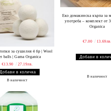
Еко домакинска кърпа за 
употреба – комплект от 3
Organica
€7.00
13.69лв
опки за сушилня 4 бр | Wool
er balls | Gama Organica
€13.90
27.19лв.
В наличност
В наличност