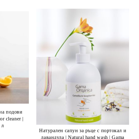
 на подови
or cleaner |
 л
Натурален сапун за ръце с пoртокал и
лавандула | Natural hand wash | Gama