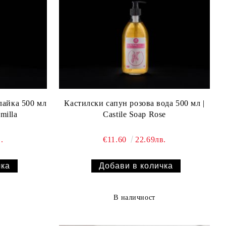
лайка 500 мл
Кастилски сапун розова вода 500 мл |
milla
Castile Soap Rose
.
€11.60
22.69лв.
В наличност