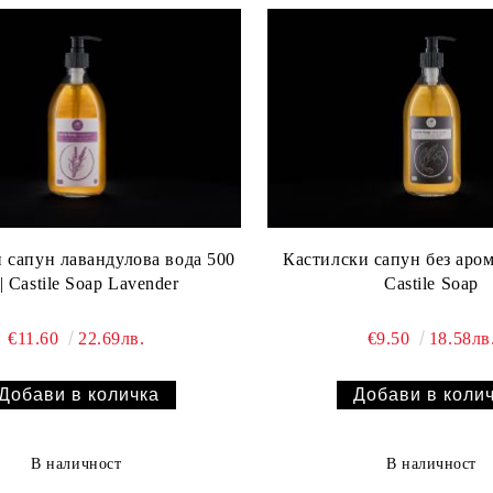
 сапун лавандулова вода 500
Кастилски сапун без аром
| Castile Soap Lavender
Castile Soap
€11.60
22.69лв.
€9.50
18.58лв
В наличност
В наличност