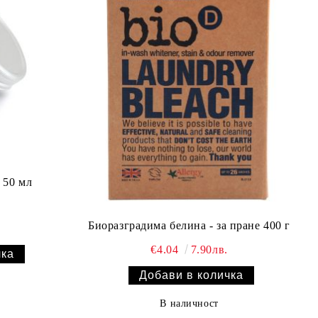
 50 мл
Биоразградима белина - за пране 400 г
€4.04
7.90лв.
В наличност