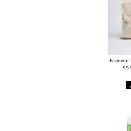
Вълнени т
dry