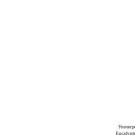
Универ
Eucalyptu