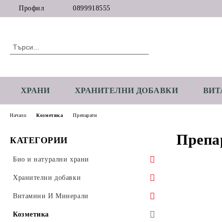
Профил
0899918555
ХРАНИ
ХРАНИТЕЛНИ ДОБАВКИ
ВИТ
Начало
Козметика
Препарати
Препа
КАТЕГОРИИ
Био и натурални храни
Супер храни
Хранителни добавки
Зърнени, бобови, семена
Адаптогени
Витамини И Минерали
Натурални брашна
Сушени плодове и ядки
Аминокиселини
Витамин А
Козметика