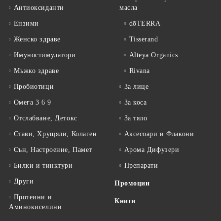
Антиоксиданти
масла
Ензими
dōTERRA
Женско здраве
Tisserand
Имуностимулатори
Alteya Organics
Мъжко здраве
Rivana
Пробиотици
За лице
Омега 3 6 9
За коса
Отслабване, Детокс
За тяло
Стави, Хрущяли, Колаген
Аксесоари и Флакони
Сън, Настроение, Памет
Арома Дифузери
Билки и тинктури
Препарати
Други
Промоции
Протеини и
Книги
Аминокиселини