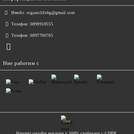
Имейл:
organiclifebg@gmail.com
Телефон:
0899918555
Телефон:
0897706705
Ние работим с
GDPR
Нашият онлайн магазин е 100% съобразен с GDPR.