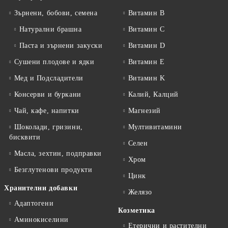
Зърнени, бобови, семена
Витамин B
Натурални брашна
Витамин C
Паста и зърнени закуски
Витамин D
Сушени плодове и ядки
Витамин E
Мед и Подсладители
Витамин K
Консерви и буркани
Калий, Калций
Чай, кафе, напитки
Магнезий
Шоколади, гризини,
Мултивитамини
бисквити
Селен
Масла, зехтин, подправки
Хром
Безглутенови продукти
Цинк
Хранителни добавки
Желязо
Адаптогени
Козметика
Аминокиселини
Етерични и растителни