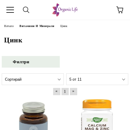
Начало
Витамини И Минерали
Цинк
Цинк
Филтри
«
»
1