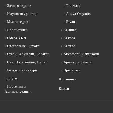
Женско здраве
Tisserand
Имуностимулатори
Alteya Organics
Мъжко здраве
Rivana
Пробиотици
За лице
Омега 3 6 9
За коса
Отслабване, Детокс
За тяло
Стави, Хрущяли, Колаген
Аксесоари и Флакони
Сън, Настроение, Памет
Арома Дифузери
Билки и тинктури
Препарати
Други
Промоции
Протеини и
Книги
Аминокиселини