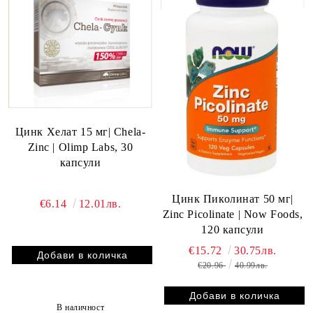
Цинк Хелат 15 мг| Chela-
Zinc | Olimp Labs, 30
капсули
Цинк Пиколинат 50 мг|
€6.14
12.01лв.
Zinc Picolinate | Now Foods,
120 капсули
€15.72
30.75лв.
€20.96
40.99лв.
В наличност