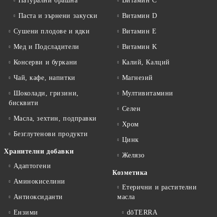
Натурални брашна
Витамин C
Паста и зърнени закуски
Витамин D
Сушени плодове и ядки
Витамин E
Мед и Подсладители
Витамин K
Консерви и буркани
Калий, Калций
Чай, кафе, напитки
Магнезий
Шоколади, гризини,
Мултивитамини
бисквити
Селен
Масла, зехтин, подправки
Хром
Безглутенови продукти
Цинк
Хранителни добавки
Желязо
Адаптогени
Козметика
Аминокиселини
Етерични и растителни
Антиоксиданти
масла
Ензими
dōTERRA