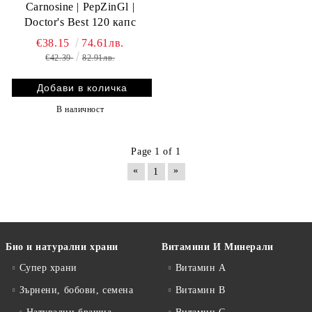
Carnosine | PepZinGl |
Doctor's Best 120 капс
€38.15
74.61лв.
€42.39
82.91лв.
В наличност
Page 1 of 1
«
»
1
Био и натурални храни
Витамини И Минерали
Супер храни
Витамин А
Зърнени, бобови, семена
Витамин B