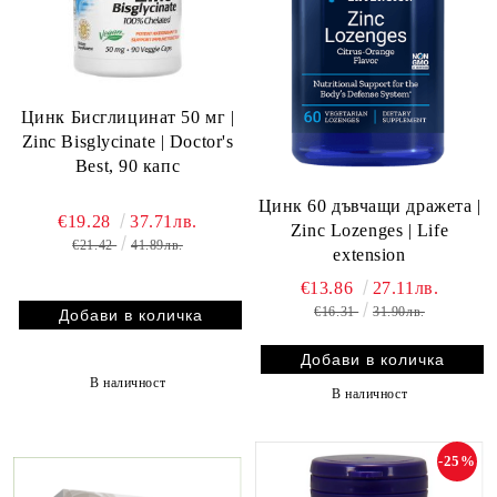
Цинк Бисглицинат 50 мг |
Zinc Bisglycinate | Doctor's
Best, 90 капс
Цинк 60 дъвчащи дражета |
€19.28
37.71лв.
Zinc Lozenges | Life
€21.42
41.89лв.
extension
€13.86
27.11лв.
€16.31
31.90лв.
В наличност
В наличност
-25%