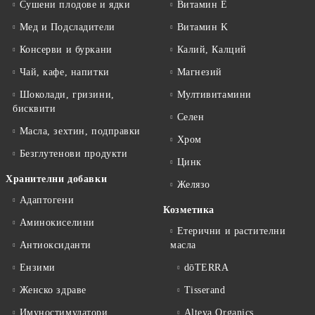
Сушени плодове и ядки
Витамин E
Мед и Подсладители
Витамин K
Консерви и буркани
Калий, Калций
Чай, кафе, напитки
Магнезий
Шоколади, гризини,
Мултивитамини
бисквити
Селен
Масла, зехтин, подправки
Хром
Безглутенови продукти
Цинк
Хранителни добавки
Желязо
Адаптогени
Козметика
Аминокиселини
Етерични и растителни
Антиоксиданти
масла
Ензими
dōTERRA
Женско здраве
Tisserand
Имуностимулатори
Alteya Organics