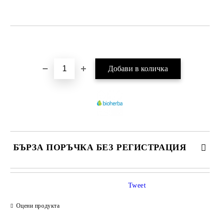
Добави в желани
БЪРЗА ПОРЪЧКА БЕЗ РЕГИСТРАЦИЯ
САМО ПОПЪЛНЕТЕ 1 ПОЛЕ
Tweet
Оцени продукта
Ние ще се свържем с вас в рамките на работния ден.