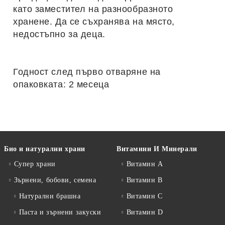
като заместител на разнообразното
хранене. Да се съхранява на място,
недостъпно за деца.
Годност след първо отваряне на
опаковката: 2 месеца
Био и натурални храни
Витамини И Минерали
Супер храни
Витамин А
Зърнени, бобови, семена
Витамин B
Натурални брашна
Витамин C
Паста и зърнени закуски
Витамин D