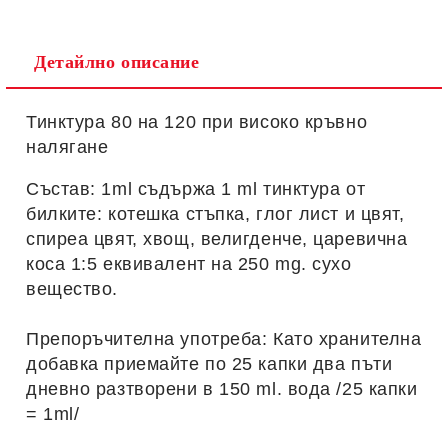
Детайлно описание
Тинктура 80 на 120 при високо кръвно
налягане
Състав: 1ml съдържа 1 ml тинктура от
билките: котешка стъпка, глог лист и цвят,
спиреа цвят, хвощ, велигденче, царевична
коса 1:5 eквивалент на 250 mg. сухо
вещество.
Препоръчителна употреба: Като хранителна
добавка приемайте по 25 капки два пъти
дневно разтворени в 150 ml. вода /25 капки
= 1ml/