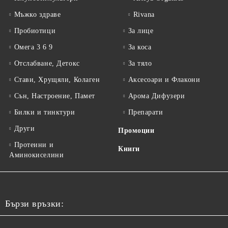
Мъжко здраве
Rivana
Пробиотици
За лице
Омега 3 6 9
За коса
Отслабване, Детокс
За тяло
Стави, Хрущяли, Колаген
Аксесоари и Флакони
Сън, Настроение, Памет
Арома Дифузери
Билки и тинктури
Препарати
Други
Промоции
Протеини и
Книги
Аминокиселини
Бързи връзки: