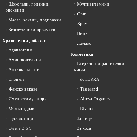
Шоколади, гризини,
Мултивитамини
бисквити
Селен
Масла, зехтин, подправки
Хром
Безглутенови продукти
Цинк
Хранителни добавки
Желязо
Адаптогени
Козметика
Аминокиселини
Етерични и растителни
Антиоксиданти
масла
Ензими
dōTERRA
Женско здраве
Tisserand
Имуностимулатори
Alteya Organics
Мъжко здраве
Rivana
Пробиотици
За лице
Омега 3 6 9
За коса