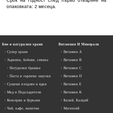
Срок на годност след първо отваряне на
опаковката: 2 месеца.
Био и натурални храни
Витамини И Минерали
Супер храни
Витамин А
Зърнени, бобови, семена
Витамин B
Натурални брашна
Витамин C
Паста и зърнени закуски
Витамин D
Сушени плодове и ядки
Витамин E
Мед и Подсладители
Витамин K
Консерви и буркани
Калий, Калций
Чай, кафе, напитки
Магнезий