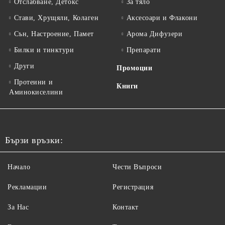
Отслабване, Детокс
За тяло
Стави, Хрущяли, Колаген
Аксесоари и Флакони
Сън, Настроение, Памет
Арома Дифузери
Билки и тинктури
Препарати
Други
Промоции
Протеини и
Книги
Аминокиселини
Бързи връзки:
Начало
Чести Въпроси
Рекламации
Регистрация
За Нас
Контакт