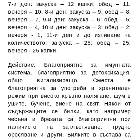
7-и ден: закуска – 12 капки; обед – 11;
вечеря – 10, 8-и ден: закуска – 9; обед – 8;
вечеря – 7, 9-и ден: закуска – 6; обед – 5;
вечеря – 4, 10-и ден: закуска – 3; обед – 2;
вечеря - 1, 11-и ден и до изпиване на
количеството: закуска – 25; обед – 25;
вечеря - 25 капки.
Действие: Благоприятно за имунната
система, благоприятно за детоксикация,
общо витализиращо. Сместа е
благоприятна за употреба в хранителен
режим при високо кръвно налягане, шум в
ушите, бучене, виене на свят. Някои от
съдържащите се билки, като например
чесъна и брезата са благоприятни при
наличието на затлъстяване, трудно
оросяване и други. Билките в състава са