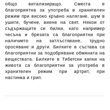
общо витализиращо. Сместа е
благоприятна за употреба в хранителен
режим при високо кръвно налягане, шум в
ушите, бучене, виене на свят. Някои от
съдържащите се билки, като например
чесъна и брезата са благоприятни при
наличието на затлъстяване, трудно
оросяване и други. Билките в състава са
благоприятни за подобряване обмяната на
веществата. Билките в Тибетски капки на
живота са благоприятни за употреба в
хранителен режим при артрит, при
настинка и грип.
Добави в желани