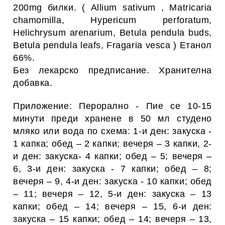
200mg билки. ( Allium sativum , Matricaria
chamomilla, Hypericum perforatum,
Helichrysum arenarium, Betula pendula buds,
Betula pendula leafs, Fragaria vescа ) Етанол
66%.
Без лекарско предписание. Хранителна
добавка.
Приложение: Перорално - Пие се 10-15
минути преди хранене в 50 мл студено
мляко или вода по схема: 1-и ден: закуска -
1 капка; обед – 2 капки; вечеря – 3 капки, 2-
и ден: закуска- 4 капки; обед – 5; вечеря –
6, 3-и ден: закуска - 7 капки; обед – 8;
вечеря – 9, 4-и ден: закуска - 10 капки; обед
– 11; вечеря – 12, 5-и ден: закуска – 13
капки; обед – 14; вечеря – 15, 6-и ден:
закуска – 15 капки; обед – 14; вечеря – 13,