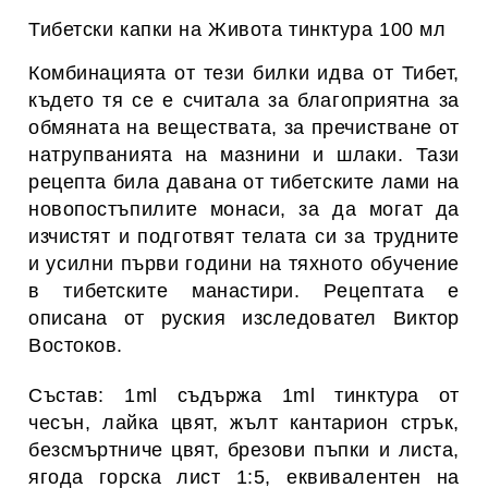
Тибетски капки на Живота
тинктура 100 мл
Комбинацията от тези билки идва от Тибет,
където тя се е считала за благоприятна за
обмяната на веществата, за пречистване от
натрупванията на мазнини и шлаки. Тази
рецепта била давана от тибетските лами на
новопостъпилите монаси, за да могат да
изчистят и подготвят телата си за трудните
и усилни първи години на тяхното обучение
в тибетските манастири. Рецептата е
описана от руския изследовател Виктор
Востоков.
Състав: 1ml съдържа 1ml тинктура от
чесън, лайка цвят, жълт кантарион стрък,
безсмъртниче цвят, брезови пъпки и листа,
ягода горска лист 1:5, еквивалентен на