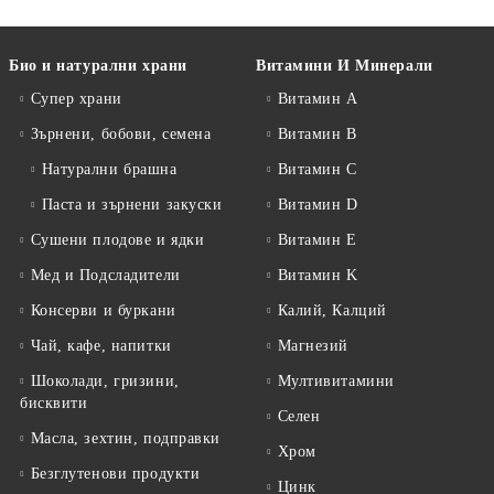
Био и натурални храни
Витамини И Минерали
Супер храни
Витамин А
Зърнени, бобови, семена
Витамин B
Натурални брашна
Витамин C
Паста и зърнени закуски
Витамин D
Сушени плодове и ядки
Витамин E
Мед и Подсладители
Витамин K
Консерви и буркани
Калий, Калций
Чай, кафе, напитки
Магнезий
Шоколади, гризини,
Мултивитамини
бисквити
Селен
Масла, зехтин, подправки
Хром
Безглутенови продукти
Цинк