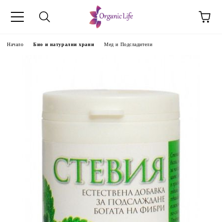
Начало
Био и натурални храни
Мед и Подсладители