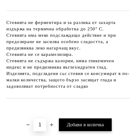
Стевията не ферментира и за разлика от захарта
издържа на термична обработка до 250° С.
Стевията има меко подслаждащо действие и при
предозиране не засилва особено сладостта, а
предизвиква леко нагарчащ вкус.
Стевията не се карамелизира.
Стевията не съдържа калории, няма гликемичен
индекс и не предизвиква въглехидратен глад.
Изделията, подсладени сьс стевия се консумират в по-
малки количества, защото бързо засищат глада и
задоволяват потребността от сладко
Добави в желани