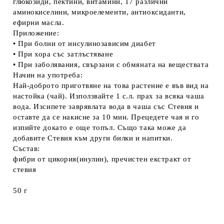
глюкозиди, пектини, витамини, 17 различни
аминокиселини, микроелементи, антиоксиданти,
ефирни масла.
Приложение:
• При болни от инсулинозависим диабет
• При хора със затлъстяване
• При заболявания, свързани с обмяната на веществата
Начин на употреба:
Най-доброто приготвяне на това растение е във вид на
настойка (чай). Използвайте 1 с.л. прах за всяка чаша
вода. Изсипете заврявлата вода в чаша със Стевия и
оставте да се накисне за 10 мин. Прецедете чая и го
изпийте докато е още топъл. Също така може да
добавите Стевия към други билки и напитки.
Състав:
фибри от цикория(инулин), пречистен екстракт от
стевия
50 г