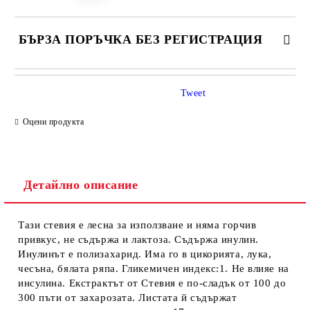
БЪРЗА ПОРЪЧКА БЕЗ РЕГИСТРАЦИЯ
САМО ПОПЪЛНЕТЕ 1 ПОЛЕ
Tweet
Оцени продукта
Ние ще се свържем с вас в рамките на работния ден.
Детайлно описание
Тази стевия е лесна за използване и няма горчив
привкус, не съдържа и лактоза. Съдържа инулин.
Инулинът е полизахарид. Има го в цикорията, лука,
чесъна, бялата ряпа. Гликемичен индекс:1. Не влияе на
инсулина. Екстрактът от Стевия е по-сладък от 100 до
300 пъти от захарозата. Листата й съдържат