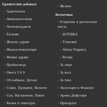
Хранителни добавки
Желязо
Адаптогени
Козметика
Аминокиселини
Етерични и растителни
Антиоксиданти
масла
Ензими
dōTERRA
Женско здраве
Tisserand
Имуностимулатори
Alteya Organics
Мъжко здраве
Rivana
Пробиотици
За лице
Омега 3 6 9
За коса
Отслабване, Детокс
За тяло
Стави, Хрущяли, Колаген
Аксесоари и Флакони
Сън, Настроение, Памет
Арома Дифузери
Билки и тинктури
Препарати