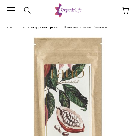
Начало
Био и натурални храни
Шоколади, гризини, бисквити