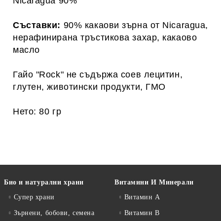
Nicaragua 90%
Съставки:
90% какаови зърна от Nicaragua,
нерафинирана тръстикова захар, какаово
масло
Гайо "Rock" не съдържа соев лецитин,
глутен, животински продукти, ГМО
Нето: 80 гр
Био и натурални храни
Витамини И Минерали
Супер храни
Витамин А
Зърнени, бобови, семена
Витамин B