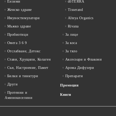
Ензими
dōTERRA
Женско здраве
Tisserand
Имуностимулатори
Alteya Organics
Мъжко здраве
Rivana
Пробиотици
За лице
Омега 3 6 9
За коса
Отслабване, Детокс
За тяло
Стави, Хрущяли, Колаген
Аксесоари и Флакони
Сън, Настроение, Памет
Арома Дифузери
Билки и тинктури
Препарати
Други
Промоции
Протеини и
Книги
Аминокиселини