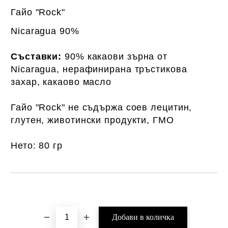
Гайо "Rock"
Nicaragua 90%
Съставки:
90% какаови зърна от
Nicaragua, нерафинирана тръстикова
захар, какаово масло
Гайо "Rock" не съдържа соев лецитин,
глутен, животински продукти, ГМО
Нето: 80 гр
Добави в желани