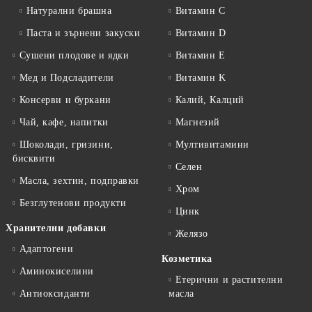
Натурални брашна
Витамин C
Паста и зърнени закуски
Витамин D
Сушени плодове и ядки
Витамин E
Мед и Подсладители
Витамин K
Консерви и буркани
Калий, Калций
Чай, кафе, напитки
Магнезий
Шоколади, гризини,
Мултивитамини
бисквити
Селен
Масла, зехтин, подправки
Хром
Безглутенови продукти
Цинк
Хранителни добавки
Желязо
Адаптогени
Козметика
Аминокиселини
Етерични и растителни
Антиоксиданти
масла