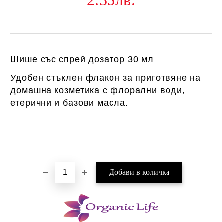
2.35лв.
Шише със спрей дозатор 30 мл
Удобен стъклен флакон за приготвяне на
домашна козметика с флорални води,
етерични и базови масла.
Добави в желани