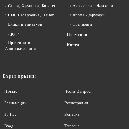
Стави, Хрущяли, Колаген
Аксесоари и Флакони
Сън, Настроение, Памет
Арома Дифузери
Билки и тинктури
Препарати
Други
Промоции
Протеини и
Книги
Аминокиселини
Бързи връзки:
Начало
Чести Въпроси
Рекламации
Регистрация
За Нас
Контакт
Вход
Търсене