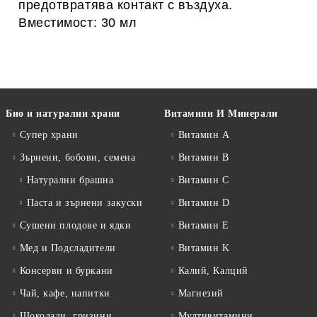
предотвратява контакт с въздуха.
Вместимост: 30 мл
Био и натурални храни
Витамини И Минерали
Супер храни
Витамин А
Зърнени, бобови, семена
Витамин B
Натурални брашна
Витамин C
Паста и зърнени закуски
Витамин D
Сушени плодове и ядки
Витамин E
Мед и Подсладители
Витамин K
Консерви и буркани
Калий, Калций
Чай, кафе, напитки
Магнезий
Шоколади, гризини,
Мултивитамини