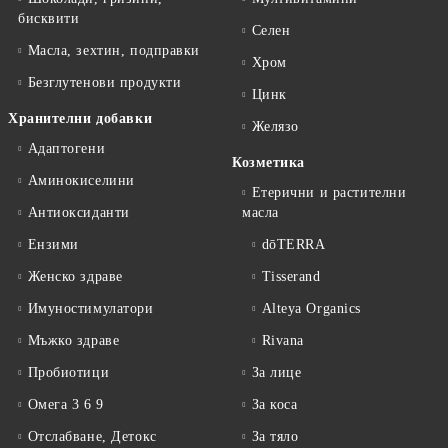
бисквити
Селен
Масла, зехтин, подправки
Хром
Безглутенови продукти
Цинк
Хранителни добавки
Желязо
Адаптогени
Козметика
Аминокиселини
Етерични и растителни
Антиоксиданти
масла
Ензими
dōTERRA
Женско здраве
Tisserand
Имуностимулатори
Alteya Organics
Мъжко здраве
Rivana
Пробиотици
За лице
Омега 3 6 9
За коса
Отслабване, Детокс
За тяло