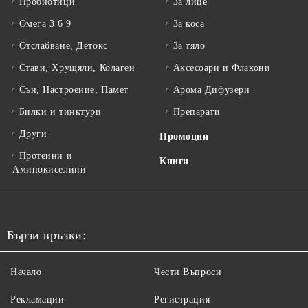
Пробиотици
За лице
Омега 3 6 9
За коса
Отслабване, Детокс
За тяло
Стави, Хрущяли, Колаген
Аксесоари и Флакони
Сън, Настроение, Памет
Арома Дифузери
Билки и тинктури
Препарати
Други
Промоции
Протеини и
Книги
Аминокиселини
Бързи връзки:
Начало
Чести Въпроси
Рекламации
Регистрация