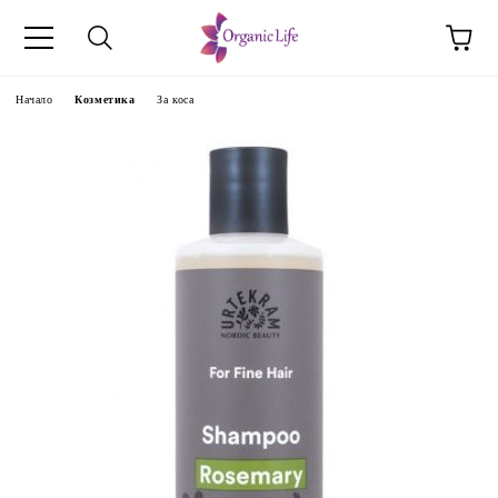
Начало
Козметика
За коса