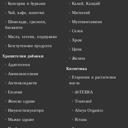
Консерви и буркани
Калий, Калций
Чай, кафе, напитки
Магнезий
Шоколади, гризини,
Мултивитамини
бисквити
Селен
Масла, зехтин, подправки
Хром
Безглутенови продукти
Цинк
Хранителни добавки
Желязо
Адаптогени
Козметика
Аминокиселини
Етерични и растителни
Антиоксиданти
масла
Ензими
dōTERRA
Женско здраве
Tisserand
Имуностимулатори
Alteya Organics
Мъжко здраве
Rivana