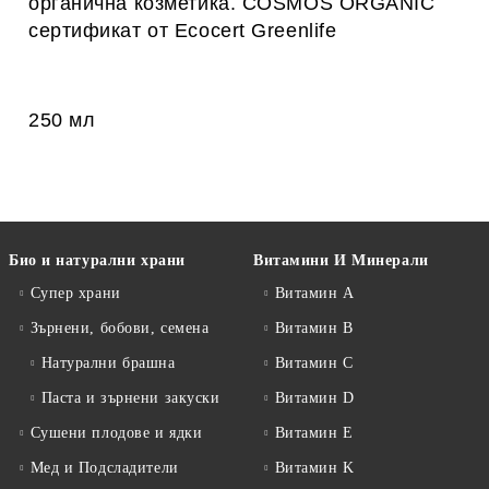
органична козметика. COSMOS ORGANIC
сертификат от Ecocert Greenlife
250 мл
Био и натурални храни
Витамини И Минерали
Супер храни
Витамин А
Зърнени, бобови, семена
Витамин B
Натурални брашна
Витамин C
Паста и зърнени закуски
Витамин D
Сушени плодове и ядки
Витамин E
Мед и Подсладители
Витамин K