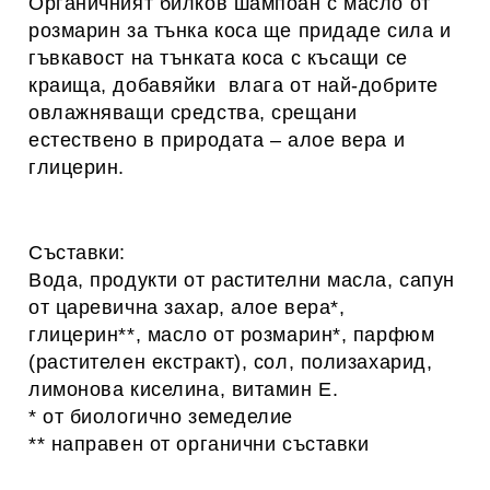
Органичният билков шампоан с масло от
розмарин за тънка коса ще п
ридаде сила и
гъвкавост на тънката коса с късащи се
краища, добавяйки влага от най-добрите
овлажняващи средства, срещани
естествено в природата – алое вера и
глицерин.
Съставки:
Вода, продукти от растителни масла, сапун
от царевична захар, алое вера*,
глицерин**, масло от розмарин*, парфюм
(растителен екстракт), сол, полизахарид,
лимонова киселина, витамин Е.
* от биологично земеделие
** направен от органични съставки