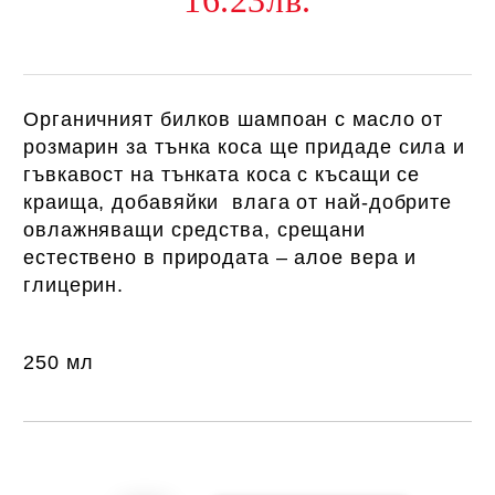
16.23лв.
Органичният билков шампоан с масло от
розмарин за тънка коса ще п
ридаде сила и
гъвкавост на тънката коса с късащи се
краища, добавяйки влага от най-добрите
овлажняващи средства, срещани
естествено в природата – алое вера и
глицерин.
250 мл
Добави в желани