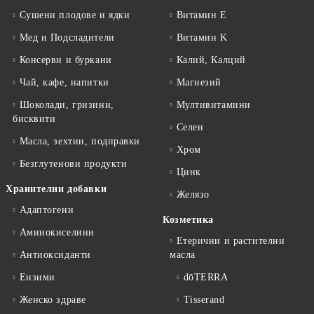
Сушени плодове и ядки
Витамин E
Мед и Подсладители
Витамин K
Консерви и буркани
Калий, Калций
Чай, кафе, напитки
Магнезий
Шоколади, гризини,
Мултивитамини
бисквити
Селен
Масла, зехтин, подправки
Хром
Безглутенови продукти
Цинк
Хранителни добавки
Желязо
Адаптогени
Козметика
Аминокиселини
Етерични и растителни
Антиоксиданти
масла
Ензими
dōTERRA
Женско здраве
Tisserand