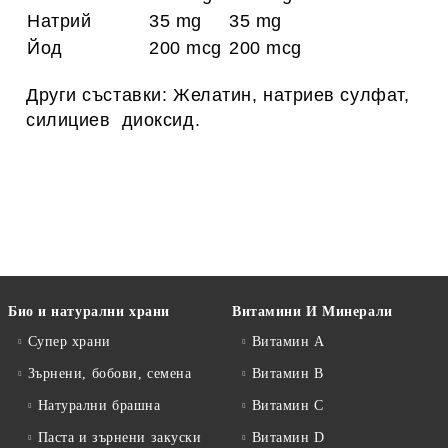
Натрий
35 mg
35 mg
Йод
200 mcg
200 mcg
Други съставки: Желатин, натриев сулфат,
силициев диоксид.
Био и натурални храни
Витамини И Минерали
Супер храни
Витамин А
Зърнени, бобови, семена
Витамин B
Натурални брашна
Витамин C
Паста и зърнени закуски
Витамин D