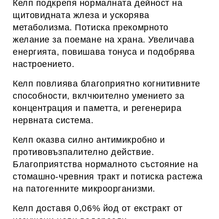
Келп подкрепя нормалната дейност на
щитовидната жлеза и ускорява
метаболизма. Потиска прекомрното
желание за поемане на храна. Увеличава
енергията, повишава тонуса и подобрява
настроението.
Келп повлиява благоприятно когнитивните
способности, вклчюително умението за
концентрация и паметта, и регенерира
нервната система.
Келп оказва силно антимикробно и
противовъзпалително действие.
Благоприятства нормалното състояние на
стомашно-чревния тракт и потиска растежа
на патогенните микроорганизми.
Келп доставя 0,06% йод от екстракт от