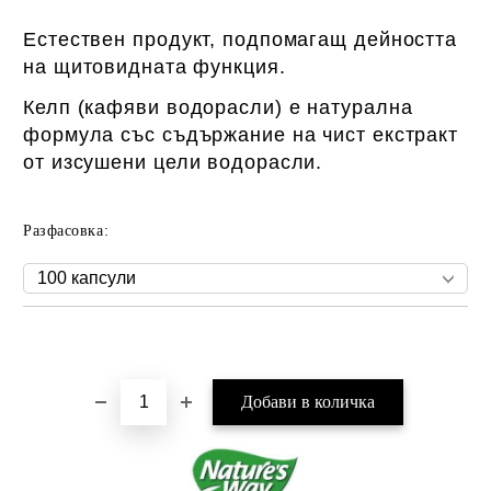
Естествен продукт, подпомагащ дейността
на щитовидната функция.
Келп (кафяви водорасли) е натурална
формула със съдържание на чист екстракт
от изсушени цели водорасли.
Разфасовка:
Добави в желани