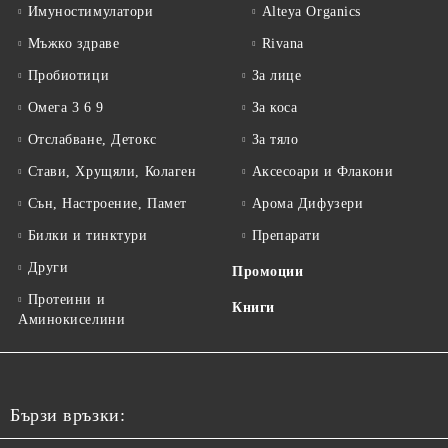
Имуностимулатори
Alteya Organics
Мъжко здраве
Rivana
Пробиотици
За лице
Омега 3 6 9
За коса
Отслабване, Детокс
За тяло
Стави, Хрущяли, Колаген
Аксесоари и Флакони
Сън, Настроение, Памет
Арома Дифузери
Билки и тинктури
Препарати
Други
Промоции
Протеини и
Книги
Аминокиселини
Бързи връзки: