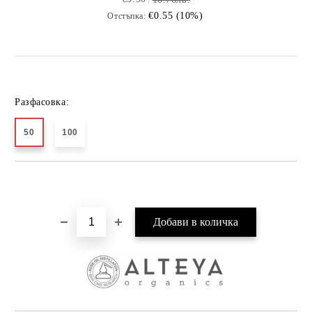
€0.55 (10%)
Отстъпка:
Разфасовка:
50
100
Добави в желани