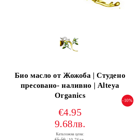
Био масло от Жожоба | Студено
пресовано- наливно | Alteya
Organics
-10%
€4.95
9.68лв.
Каталожна цена:
€5.50
10.76лв.