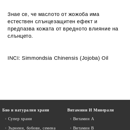
Знае се, че маслото от жожоба има
естествен слънцезащитен ефект и
предпазва кожата от вредното влияние на
слънцето.
INCI: Simmondsia Chinensis (Jojoba) Oil
Био и натурални храни
Витамини И Минерали
Супер храни
Витамин А
Зърнени, бобови, семена
Витамин B