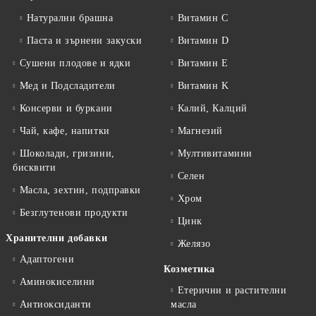
Натурални брашна
Витамин C
Паста и зърнени закуски
Витамин D
Сушени плодове и ядки
Витамин E
Мед и Подсладители
Витамин K
Консерви и буркани
Калий, Калций
Чай, кафе, напитки
Магнезий
Шоколади, гризини,
Мултивитамини
бисквити
Селен
Масла, зехтин, подправки
Хром
Безглутенови продукти
Цинк
Хранителни добавки
Желязо
Адаптогени
Козметика
Аминокиселини
Етерични и растителни
Антиоксиданти
масла