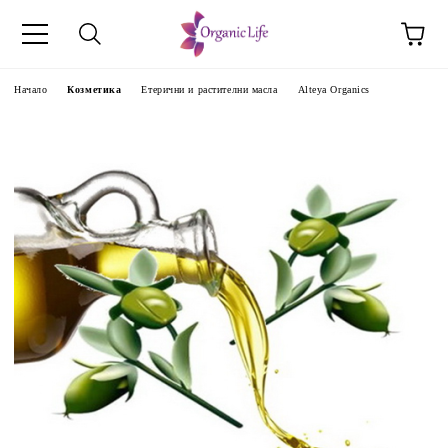
Начало
Козметика
Етерични и растителни масла
Alteya Organics