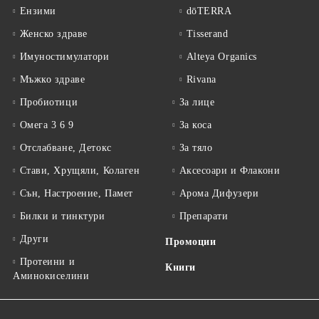
Ензими
dōTERRA
Женско здраве
Tisserand
Имуностимулатори
Alteya Organics
Мъжко здраве
Rivana
Пробиотици
За лице
Омега 3 6 9
За коса
Отслабване, Детокс
За тяло
Стави, Хрущяли, Колаген
Аксесоари и Флакони
Сън, Настроение, Памет
Арома Дифузери
Билки и тинктури
Препарати
Други
Промоции
Протеини и
Книги
Аминокиселини