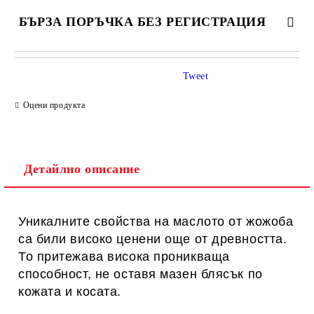
БЪРЗА ПОРЪЧКА БЕЗ РЕГИСТРАЦИЯ
САМО ПОПЪЛНЕТЕ 1 ПОЛЕ
Tweet
Оцени продукта
Ние ще се свържем с вас в рамките на работния ден.
Детайлно описание
Уникалните свойства на маслото от жожоба
са били високо ценени още от древността.
То притежава висока проникваща
способност, не оставя мазен блясък по
кожата и косата.