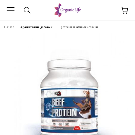
Начало
Хранителни добавки
Протеини и Аминокиселини