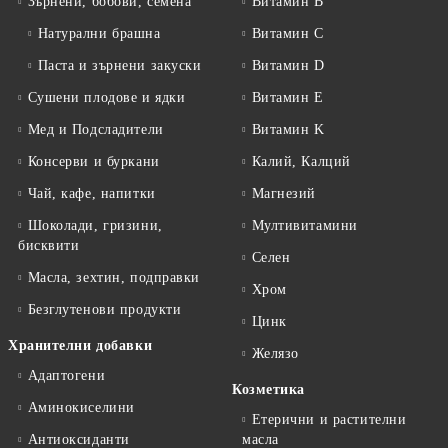
Зърнени, бобови, семена
Витамин B
Натурални брашна
Витамин C
Паста и зърнени закуски
Витамин D
Сушени плодове и ядки
Витамин E
Мед и Подсладители
Витамин K
Консерви и буркани
Калий, Калций
Чай, кафе, напитки
Магнезий
Шоколади, гризини,
Мултивитамини
бисквити
Селен
Масла, зехтин, подправки
Хром
Безглутенови продукти
Цинк
Хранителни добавки
Желязо
Адаптогени
Козметика
Аминокиселини
Етерични и растителни
Антиоксиданти
масла