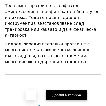
Телешкият протеин е с перфектен
аминокиселинен профил, като е без глутен
и лактоза. Това го прави идеален
инструмент за възстановяване след
тренировка или каквато и да е физическа
активност!
Хидролизираният телешки протеин е с
много ниско съдържание на мазнини и
въглехидрати, но в същото време има
много високо съдържание на протеин!
Добави в желани