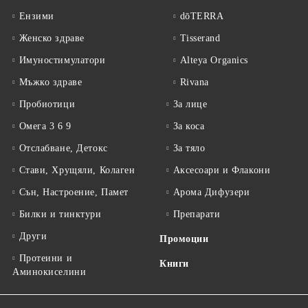
Ензими
dōTERRA
Женско здраве
Tisserand
Имуностимулатори
Alteya Organics
Мъжко здраве
Rivana
Пробиотици
За лице
Омега 3 6 9
За коса
Отслабване, Детокс
За тяло
Стави, Хрущяли, Колаген
Аксесоари и Флакони
Сън, Настроение, Памет
Арома Дифузери
Билки и тинктури
Препарати
Други
Промоции
Протеини и
Книги
Аминокиселини