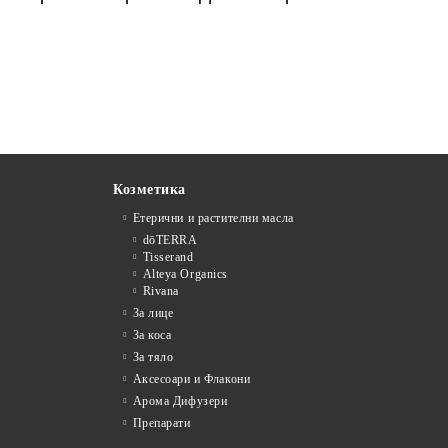
Козметика
Етерични и растителни масла
dōTERRA
Tisserand
Alteya Organics
Rivana
За лице
За коса
За тяло
Аксесоари и Флакони
Арома Дифузери
Препарати