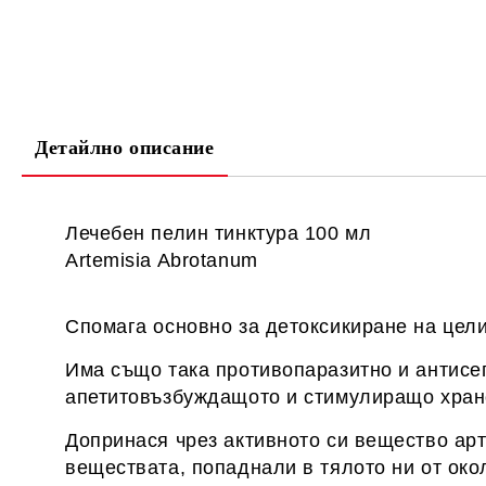
Детайлно описание
Лечебен пелин тинктура 100 мл
Artemisia Abrotanum
Спомага основно за дeтоксикиране на цели
Има също така противопаразитно и антисе
апетитовъзбуждащото и стимулиращо хран
Допринася чрез активното си вещество ар
веществата, попаднали в тялото ни от око