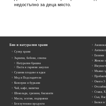
недостъпно за деца място.
Био и натурални храни
Аминоки
Антиокс
Супер храни
Ензими
Зърнени, бобови, семена
Женско з
Натурални брашна
Имуност
Паста и зърнени закуски
Мъжко з
Сушени плодове и ядки
Пробиот
Мед и Подсладители
Омега 3 
Консерви и буркани
Отслабва
Чай, кафе, напитки
Стави, 
Шоколади, гризини, бисквити
Сън, Нас
Масла, зехтин, подправки
Билки и 
Безглутенови продукти