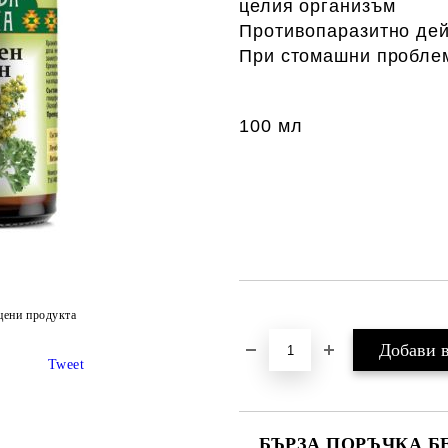
целия организъм
Противопаразитно де
При стомашни пробле
100 мл
Добави в желани
цени продукта
Tweet
БЪРЗА ПОРЪЧКА Б