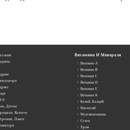
Витамини И Минерали
селини
иданти
Витамин А
Витамин B
драве
Витамин C
имулатори
Витамин D
драве
Витамин E
ици
Витамин K
6 9
Калий, Калций
не, Детокс
Магнезий
Хрущяли, Колаген
Мултивитамини
троение, Памет
Селен
тинктури
Хром