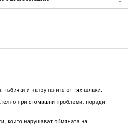
те на работния ден.
, гъбички и натрупаните от тях шлаки.
ателно при стомашни проблеми, поради
и, които нарушават обмяната на