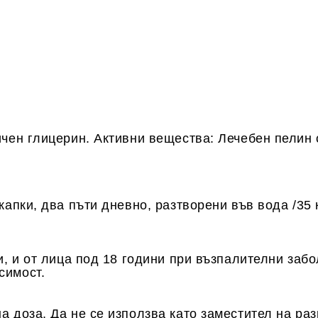
чен глицерин. Активни вещества: Лечебен пелин 
апки, два пъти дневно, разтворени във вода /35 к
и, и от лица под 18 години при възпалителни заб
симост.
 доза. Да не се използва като заместител на раз