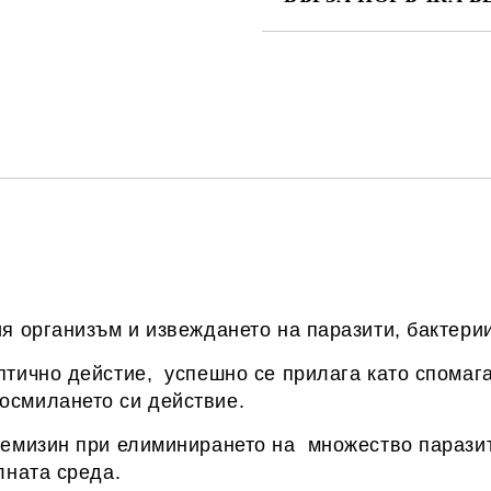
САМО ПОПЪЛНЕТЕ 1 ПОЛЕ
Ние ще се свържем с вас в рамки
я организъм и извеждането на паразити, бактерии
птично дейстие, успешно се прилага като спомаг
осмилането си действие.
темизин при елиминирането на множество паразит
лната среда.