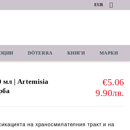
EUR
ОЦИИ
DŌTERRA
КНИГИ
МАРКИ
€5.06
 мл | Artemisia
рба
9.90лв.
сикацията на храносмилателния тракт и на