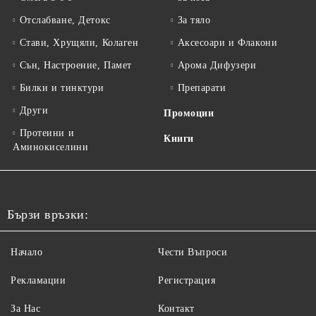
Отслабване, Детокс
За тяло
Стави, Хрущяли, Колаген
Аксесоари и Флакони
Сън, Настроение, Памет
Арома Дифузери
Билки и тинктури
Препарати
Други
Промоции
Протеини и
Книги
Аминокиселини
Бързи връзки:
Начало
Чести Въпроси
Рекламации
Регистрация
За Нас
Контакт