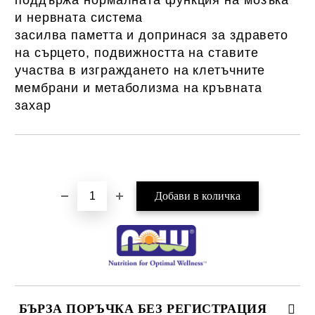
поддържа нормалната функция на мозъка
и нервната система
засилва паметта и допринася за здравето
на сърцето, подвижността на ставите
участва в изграждането на клетъчните
мембрани и метаболизма на кръвната
захар
Добави в желани
БЪРЗА ПОРЪЧКА БЕЗ РЕГИСТРАЦИЯ