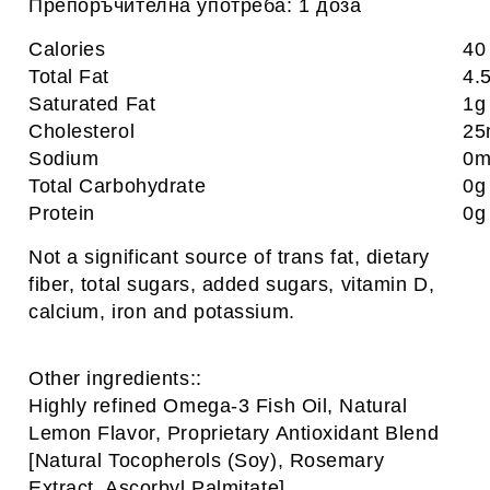
Препоръчителна употреба: 1 доза
Calories
40
Total Fat
4.
Saturated Fat
1
Cholesterol
2
Sodium
0
Total Carbohydrate
0
Protein
0g
Not a significant source of trans fat, dietary
fiber, total sugars, added sugars, vitamin D,
calcium, iron and potassium.
Other ingredients::
Highly refined Omega-3 Fish Oil, Natural
Lemon Flavor, Proprietary Antioxidant Blend
[Natural Tocopherols (Soy), Rosemary
Extract, Ascorbyl Palmitate].