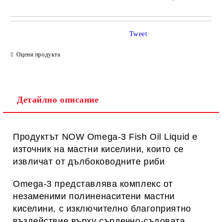
САМО ПОПЪЛНЕТЕ 1 ПОЛЕ
Tweet
Оцени продукта
Ние ще се свържем с вас в рамките на работния ден.
Детайлно описание
Продуктът NOW Omega-3 Fish Oil Liquid е
източник на мастни киселини, които се
извличат от дълбоководните риби
Omega-3 представлява комплекс от
незаменими полиненаситени мастни
киселини, с изключително благоприятно
въздействие върху сърдечно-съдовата