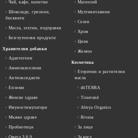
Чай, кафе, напитки
Магнезий
Шоколади, гризини,
Мултивитамини
бисквити
Селен
Масла, зехтин, подправки
Хром
Безглутенови продукти
Цинк
Хранителни добавки
Желязо
Адаптогени
Козметика
Аминокиселини
Етерични и растителни
Антиоксиданти
масла
Ензими
dōTERRA
Женско здраве
Tisserand
Имуностимулатори
Alteya Organics
Мъжко здраве
Rivana
Пробиотици
За лице
Омега 3 6 9
За коса