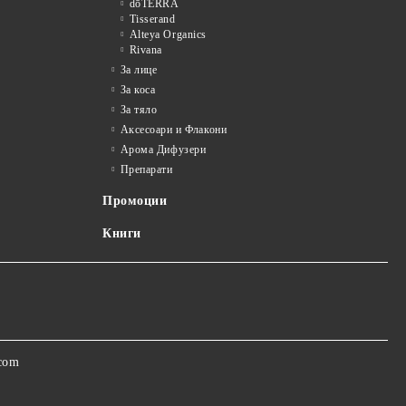
dōTERRA
Tisserand
Alteya Organics
Rivana
За лице
За коса
За тяло
Аксесоари и Флакони
Арома Дифузери
Препарати
Промоции
Книги
.com