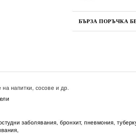
БЪРЗА ПОРЪЧКА Б
САМО ПОПЪЛНЕТЕ 1 ПОЛЕ
Ние ще се свържем с вас в рамки
на напитки, сосове и др.
тели
остудни заболявания, бронхит, пневмония, тубер
явания,