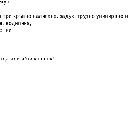
ехур
 при кръвно налягане, задух, трудно униниране и
е, воднянка,
вания
ода или ябълков сок!