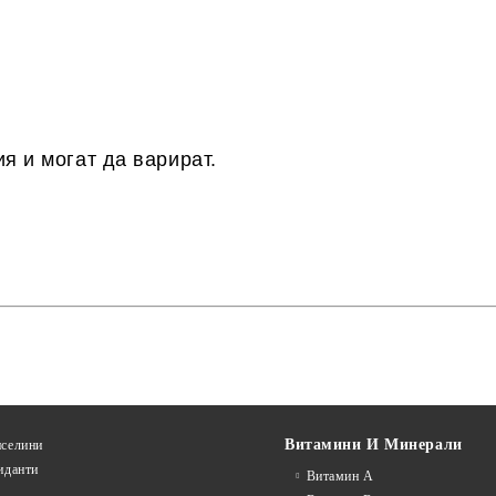
я и могат да варират.
Витамини И Минерали
селини
иданти
Витамин А