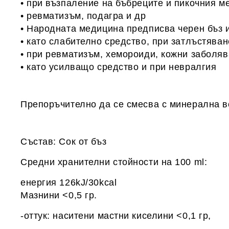
• при възпаление на бъбреците и пикочния м
• ревматизъм, подагра и др
• Народната медицина предписва черен бъз и
• като слабително средство, при затлъстяван
• при ревматизъм, хемороиди, кожни заболя
• като усилващо средство и при невралгия
Препоръчително да се смесва с минерална в
Състав: Сок от бъз
Средни хранителни стойности на 100 ml:
енергия 126kJ/30kcal
Мазнини <0,5 гр.
-оттук: наситени мастни киселини <0,1 гр,