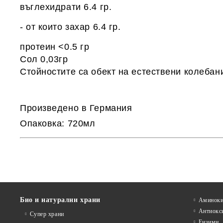
въглехидрати 6.4 гр.
- от които захар 6.4 гр.
протеин <0.5 гр
Сол 0,03гр
Стойностите са обект на естествени колебани
Произведено в Германия
Опаковка: 720мл
Био и натурални храни
Аминоки
Антиокс
Супер храни
Ензими