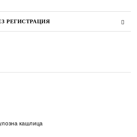
ЕЗ РЕГИСТРАЦИЯ
те на работния ден.
кулозна кашлица