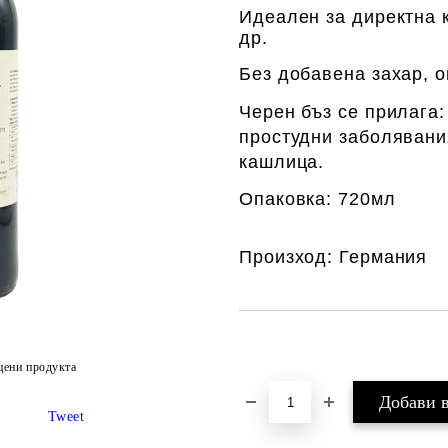
Идеален за директна к
др.
Без добавена захар, 
Черен бъз се прилага
простудни заболявани
кашлица.
Опаковка: 720мл
Произход: Германия
Добави в желани
цени продукта
Tweet