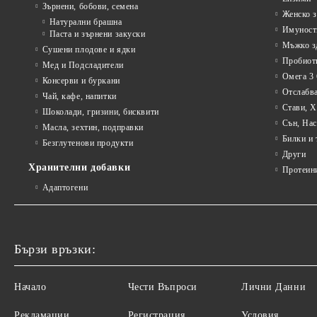
Зърнени, бобови, семена
Женско з
Натурални брашна
Имуност
Паста и зърнени закуски
Мъжко з
Сушени плодове и ядки
Пробиот
Мед и Подсладители
Омега 3 
Консерви и буркани
Отслабва
Чай, кафе, напитки
Стави, 
Шоколади, гризини, бисквити
Сън, Нас
Масла, зехтин, подправки
Билки и 
Безглутенови продукти
Други
Хранителни добавки
Протеин
Адаптогени
Бързи връзки:
Начало
Чести Въпроси
Лични Данни
Рекламации
Регистрация
Условия