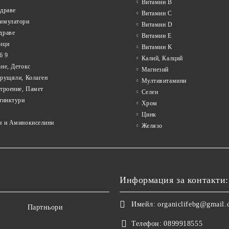
Витамин B
драве
Витамин C
имулатори
Витамин D
драве
Витамин E
ици
Витамин K
6 9
Калий, Калций
не, Детокс
Магнезий
Хрущяли, Колаген
Мултивитамини
троение, Памет
Селен
тинктури
Хром
Цинк
и и Аминокиселини
Желязо
Информация за контакти:
Имейл:
organiclifebg@gmail
Партньори
Телефон:
0899918555