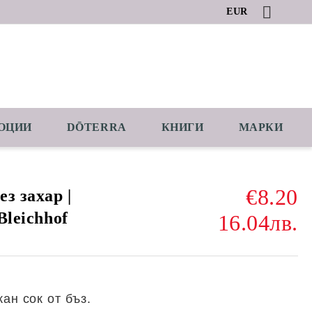
EUR
ОЦИИ
DŌTERRA
КНИГИ
МАРКИ
€8.20
ез захар |
Bleichhof
16.04лв.
ан сок от бъз.