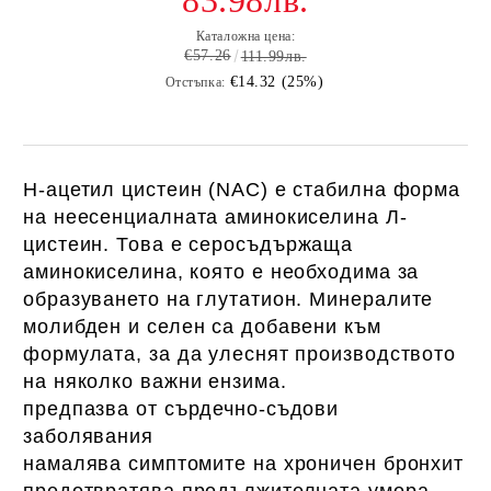
83.98лв.
Каталожна цена:
€57.26
111.99лв.
€14.32 (25%)
Отстъпка:
Н-ацетил цистеин (NAC) е стабилна форма
на неесенциалната аминокиселина Л-
цистеин.
Това е серосъдържаща
аминокиселина, която е необходима за
образуването на глутатион.
Минералите
молибден и селен са добавени към
формулата, за да улеснят производството
на няколко важни ензима.
предпазва от сърдечно-съдови
заболявания
намалява симптомите на хроничен бронхит