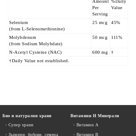
Amount
%Daily
Per
Value
Serving
Selenium
25 mcg
45%
(from L-Selenomethionine)
Molybdenum
50 mcg
111%
(from Sodium Molybdate)
N-Acetyl Cysteine (NAC)
600 mg
†
†Daily Value not established.
Био и натурални храни
Витамини И Минерали
Супер храни
Витамин А
Зърнени, бобови, семена
Витамин B