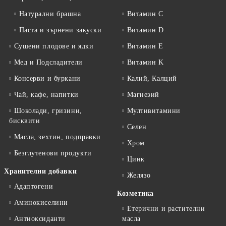
Натурални брашна
Витамин C
Паста и зърнени закуски
Витамин D
Сушени плодове и ядки
Витамин E
Мед и Подсладители
Витамин K
Консерви и буркани
Калий, Калций
Чай, кафе, напитки
Магнезий
Шоколади, гризини,
Мултивитамини
бисквити
Селен
Масла, зехтин, подправки
Хром
Безглутенови продукти
Цинк
Хранителни добавки
Желязо
Адаптогени
Козметика
Аминокиселини
Етерични и растителни
Антиоксиданти
масла