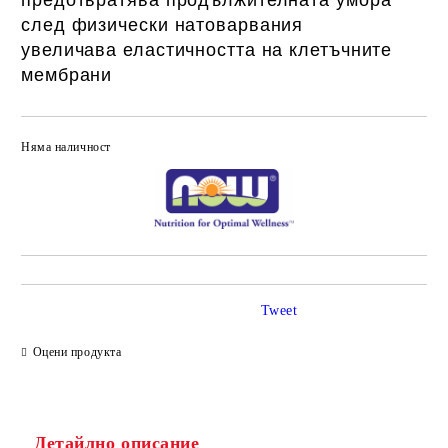
предотвратява продължителната умора
след физически натоварвания
увеличава еластичността на клетъчните
мембрани
Няма наличност
Добави в желани
Tweet
Оцени продукта
Детайлно описание