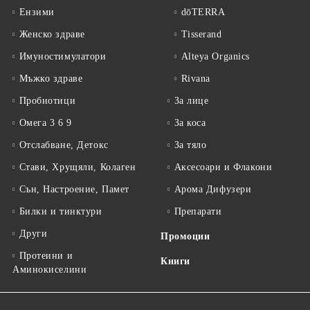
Ензими
dōTERRA
Женско здраве
Tisserand
Имуностимулатори
Alteya Organics
Мъжко здраве
Rivana
Пробиотици
За лице
Омега 3 6 9
За коса
Отслабване, Детокс
За тяло
Стави, Хрущяли, Колаген
Аксесоари и Флакони
Сън, Настроение, Памет
Арома Дифузери
Билки и тинктури
Препарати
Други
Промоции
Протеини и
Книги
Аминокиселини