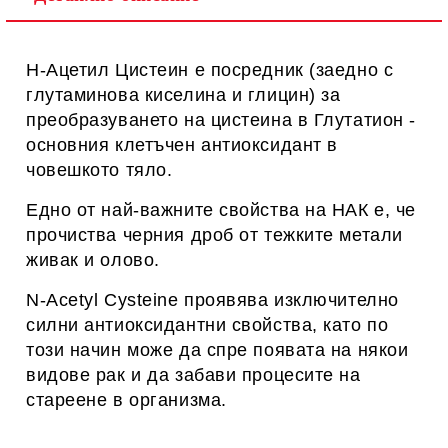
Н-Ацетил Цистеин е посредник (заедно с
глутаминова киселина и глицин) за
преобразуването на цистеина в Глутатион -
основния клетъчен антиоксидант в
човешкото тяло.
Едно от най-важните свойства на НАК е, че
прочиства черния дроб от тежките метали
живак и олово.
N-Acetyl Cysteine проявява изключително
силни антиоксидантни свойства, като по
този начин може да спре появата на някои
видове рак и да забави процесите на
стареене в организма.