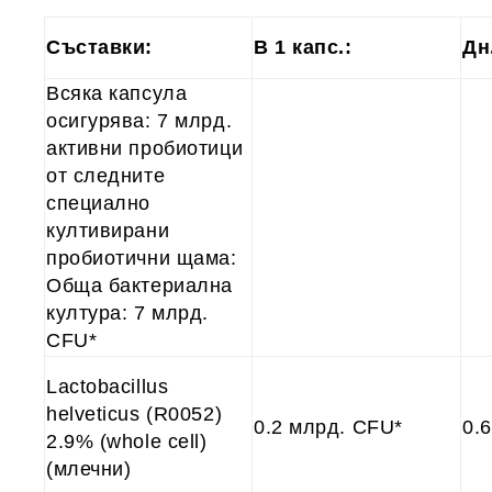
Съставки:
В 1 капс.:
Дн
Всяка капсула
осигурява: 7 млрд.
активни пробиотици
от следните
специално
култивирани
пробиотични щама:
Обща бактериална
култура: 7 млрд.
CFU*
Lactobacillus
helveticus
(R0052)
0.2 млрд. CFU*
0.
2.9% (whole cell)
(млечни)