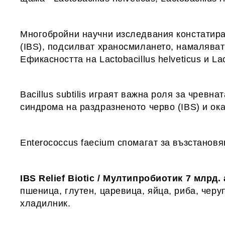
Многобройни научни изследвания констатира
(IBS), подсилват храносмилането, намаляват
Ефикасността на Lactobacillus helveticus и L
Bacillus subtilis играят важна роля за чрев
синдрома на раздразненото черво (IBS) и ок
Enterococcus faecium спомагат за възстанов
IBS Relief Biotic / Мултипробиотик 7 млрд
пшеница, глутен, царевица, яйца, риба, черу
хладилник.