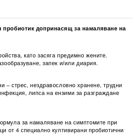
те на работния ден.
н пробиотик допринасящ за намаляване на
ойства, като засяга предимно жените.
азообразуване, запек и/или диария.
и – стрес, нездравословно хранене, трудни
инфекция, липса на ензими за разграждане
ормула за намаляване на симптомите при
ици от 4 специално култивирани пробиотични