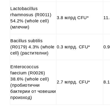
Lactobacillus
rhamnosus
(R0011)
3.8 млрд CFU*
11
54.2% (whole cell)
(млечни)
Bacillus subtilis
(R0179) 4.3% (whole
0.3 млрд. CFU*
0.
cell) (растителни)
Enterococcus
faecium
(R0026)
38.6% (whole cell)
2.7 млрд. CFU*
8.
(пробиотични
бактерии от човешки
произход)