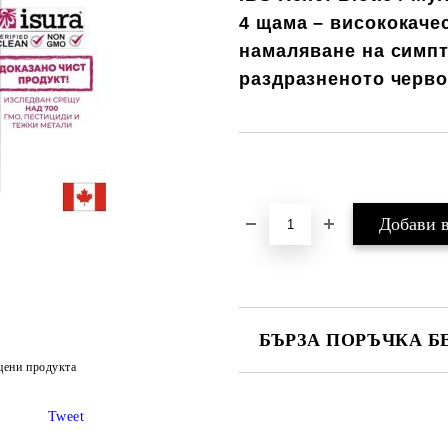
4
щама – висококаче
намаляване на симпт
раздразненото черво 
Добави в желани
БЪРЗА ПОРЪЧКА Б
цени продукта
САМО ПОПЪЛНЕТЕ 1 ПОЛЕ
Tweet