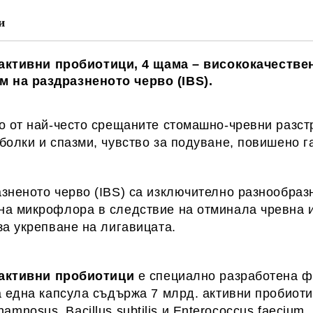
Ние ще се свържем с вас в рамки
и
активни пробиотици
, 4
щама – висококачестве
 на раздразненото черво (IBS).
о от най-често срещаните стомашно-чревни разстр
болки и спазми, чувство за подуване, повишено г
зненото черво (IBS) са изключително разнообразн
на микрофлора в следствие на отминала чревна 
за укрепване на лигавицата.
. активни пробиотици
е специално разработена ф
а една капсула съдържа 7 млрд. активни пробиот
rhamnosus, Bacillus subtilis и Enterococcus faecium.