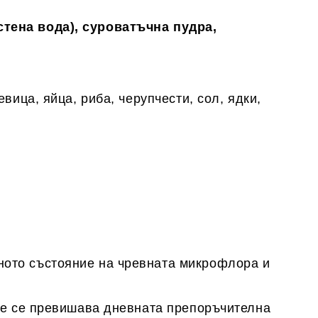
стена вода), суроватъчна пудра,
вица, яйца, риба, черупчести, сол, ядки,
ното състояние на чревната микрофлора и
 не се превишава дневната препоръчителна