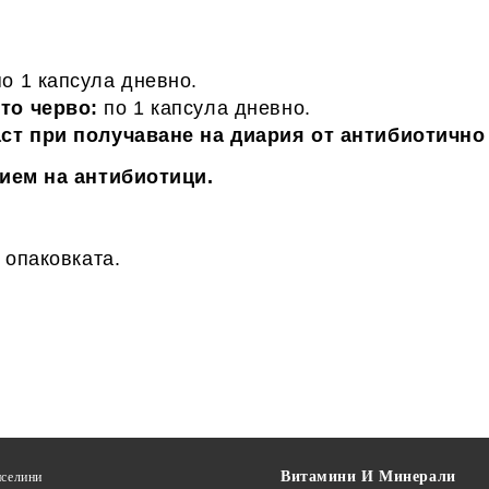
по 1 капсула дневно.
то черво:
по 1 капсула дневно.
аст при получаване на диария от антибиотично
рием на антибиотици.
 опаковката.
Витамини И Минерали
селини