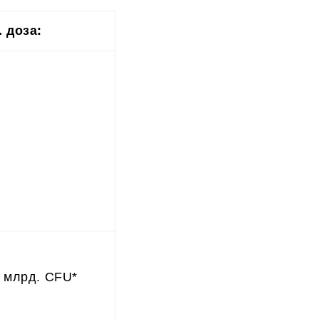
. доза:
6 млрд. CFU*