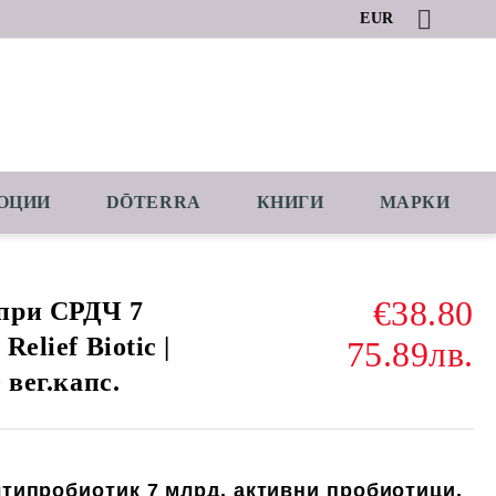
EUR
ОЦИИ
DŌTERRA
КНИГИ
МАРКИ
€38.80
при СРДЧ 7
Relief Biotic |
75.89лв.
 вег.капс.
типробиотик
7
млрд. активни пробиотици
,