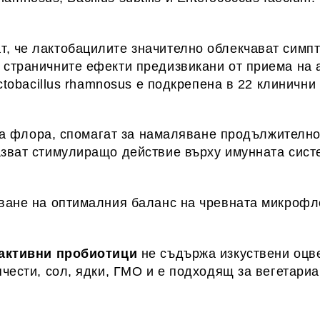
т, че лактобацилите значително облекчават симп
 страничните ефекти предизвикани от приема на 
actobacillus rhamnosus е подкрепена в 22 клинични
ната флора, спомагат за намаляване продължителн
азват стимулиращо действие върху имунната сист
яване на оптималния баланс на чревната микрофл
. активни пробиотици
не съдържа изкуствени оцве
пчести, сол, ядки, ГМО и е подходящ за вегетари