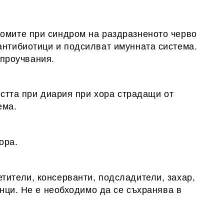
томите при синдром на раздразненото черво
антибиотици и подсилват имунната система.
 проучвания.
остта при диария при хора страдащи от
ема.
ора.
тители, консерванти, подсладители, захар,
анци. Не е необходимо да се съхранява в