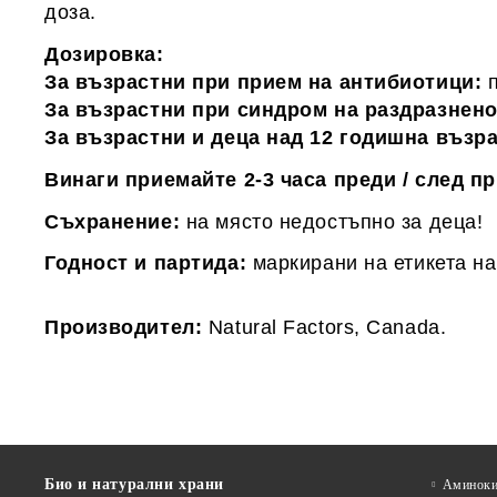
доза.
Дозировка:
За възрастни при прием на антибиотици:
За възрастни при синдром на раздразнено
За възрастни и деца над 12 годишна възр
Винаги приемайте 2-3 часа преди / след п
Съхранение:
на място недостъпно за деца!
Годност и партида:
маркирани на етикета на
Производител:
Natural Factors, Canada.
Био и натурални храни
Аминоки