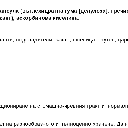
апсула (въглехидратна гума [целулоза], пречи
кант), аскорбинова киселина.
анти, подсладители, захар, пшеница, глутен, царе
кциониране на стомашно-чревния тракт и нормал
тел на разнообразното и пълноценно хранене. Да