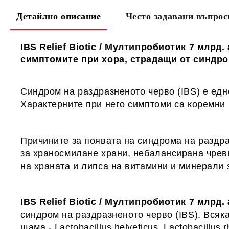
Детайлно описание
Често задавани въпрос
IBS Relief Biotic
/
Мултипробиотик
7
млрд. 
симптомите при хора, страдащи от синдром
Синдром на раздразненото черво (IBS) е едн
Характерните при него симптоми са коремни 
Причините за появата на синдрома на раздра
за храносмилане храни, небалансирана чрев
на храната и липса на витамини и минерали 
IBS Relief Biotic / Мултипробиотик 7 млрд
синдром на раздразненото черво (IBS). Всяк
щама - Lactobacillus helveticus, Lactobacillus 