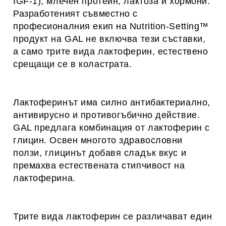
IGF-1), млечен протеин, лактоза и хормони.
Разработеният съвместно с
професионалния екип на Nutrition-Setting™
продукт на GAL не включва тези съставки,
а само трите вида лактоферин, естествено
срещащи се в коластрата.
Лактоферинът има силно антибактериално,
антивирусно и противогъбично действие.
GAL предлага комбинация от лактоферин с
глицин. Освен многото здравословни
ползи, глицинът добавя сладък вкус и
премахва естествената стипчивост на
лактоферина.
Трите вида лактоферин се различават един