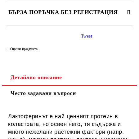
БЪРЗА ПОРЪЧКА БЕЗ РЕГИСТРАЦИЯ
САМО ПОПЪЛНЕТЕ 1 ПОЛЕ
Tweet
Оцени продукта
Ние ще се свържем с вас в рамките на работния ден.
Детайлно описание
Често задавани въпроси
Лактоферинът е най-ценният протеин в
коластрата, но освен него, тя съдържа и
много нежелани растежни фактори (напр.