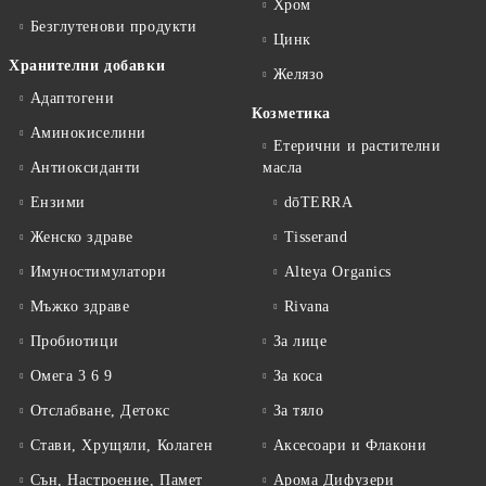
Хром
Безглутенови продукти
Цинк
Хранителни добавки
Желязо
Адаптогени
Козметика
Аминокиселини
Етерични и растителни
Антиоксиданти
масла
Ензими
dōTERRA
Женско здраве
Tisserand
Имуностимулатори
Alteya Organics
Мъжко здраве
Rivana
Пробиотици
За лице
Омега 3 6 9
За коса
Отслабване, Детокс
За тяло
Стави, Хрущяли, Колаген
Аксесоари и Флакони
Сън, Настроение, Памет
Арома Дифузери