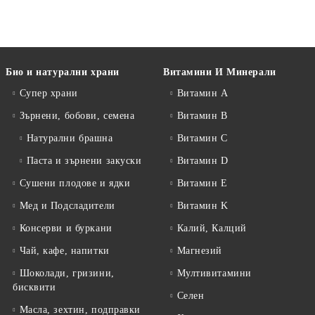
Био и натурални храни
Витамини И Минерали
Супер храни
Витамин А
Зърнени, бобови, семена
Витамин B
Натурални брашна
Витамин C
Паста и зърнени закуски
Витамин D
Сушени плодове и ядки
Витамин E
Мед и Подсладители
Витамин K
Консерви и буркани
Калий, Калций
Чай, кафе, напитки
Магнезий
Шоколади, гризини,
Мултивитамини
бисквити
Селен
Масла, зехтин, подправки