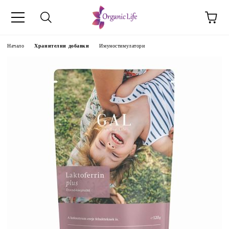
Начало
Хранителни добавки
Имуностимулатори