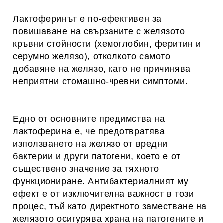
Лактоферинът е по-ефективен за
повишаване на свързаните с желязото
кръвни стойности (хемоглобин, феритин и
серумно желязо), отколкото самото
добавяне на желязо, като не причинява
неприятни стомашно-чревни симптоми.
Едно от основните предимства на
лактоферина е, че предотвратява
използването на желязо от вредни
бактерии и други патогени, което е от
съществено значение за тяхното
функциониране. Антибактериалният му
ефект е от изключителна важност в този
процес, тъй като директното заместване на
желязото осигурява храна на патогените и