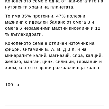
Конопеното семе е една от най-богатите на
нутриенти храни на планетата.
То има 35% протеини, 47% полезни
мазнини с идеален баланс от омега 3 и
омега 6 незаменими мастни киселини и 12
% въглехидрати.
Конопеното семе е отличен източник на
фибри, витамини Е, А, В, Д и К, и на
минералите калий, магнезий, сяра, калций,
желязо, манган, цинк, силиций, германий и
хром, което го прави разкрасяваща храна.
100 гр