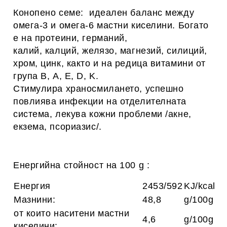
Конопено семе: идеален баланс между
омега-3 и омега-6 мастни киселини. Богато
е на протеини, германий,
калий, калций, желязо, магнезий, силиций,
хром, цинк, както и на редица витамини от
група В, А, E, D, K.
Стимулира храносмилането, успешно
повлиява инфекции на отделителната
система, лекува кожни проблеми /акне,
екзема, псориазис/.
Енергийна стойност на 100 g :
Енергия
2453/592
KJ/kcal
Мазнини:
48,8
g/100g
от които наситени мастни
4,6
g/100g
киселини: