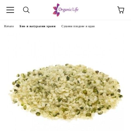
Начало
Био и натурални храни
Сушени плодове и ядки