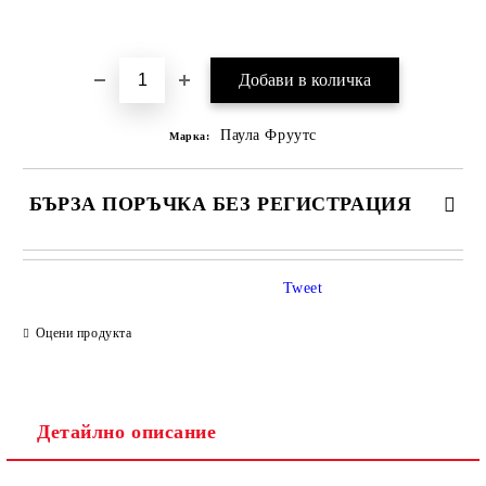
Добави в желани
Паула Фруутс
Марка:
БЪРЗА ПОРЪЧКА БЕЗ РЕГИСТРАЦИЯ
САМО ПОПЪЛНЕТЕ 1 ПОЛЕ
Tweet
Оцени продукта
Ние ще се свържем с вас в рамките на работния ден.
Детайлно описание