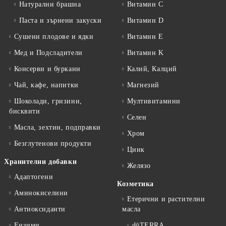
Натурални брашна
Витамин C
Паста и зърнени закуски
Витамин D
Сушени плодове и ядки
Витамин E
Мед и Подсладители
Витамин K
Консерви и буркани
Калий, Калций
Чай, кафе, напитки
Магнезий
Шоколади, гризини,
Мултивитамини
бисквити
Селен
Масла, зехтин, подправки
Хром
Безглутенови продукти
Цинк
Хранителни добавки
Желязо
Адаптогени
Козметика
Аминокиселини
Етерични и растителни
Антиоксиданти
масла
Ензими
dōTERRA