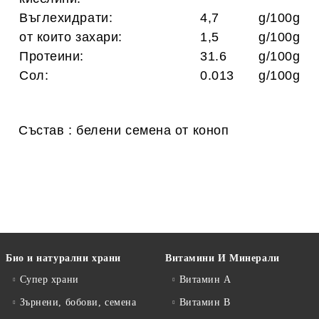
Въглехидрати:
4,7
g/100g
от които захари:
1,5
g/100g
Протеини:
31.6
g/100g
Сол:
0.013
g/100g
Състав : белени семена от коноп
Био и натурални храни
Витамини И Минерали
Супер храни
Витамин А
Зърнени, бобови, семена
Витамин B