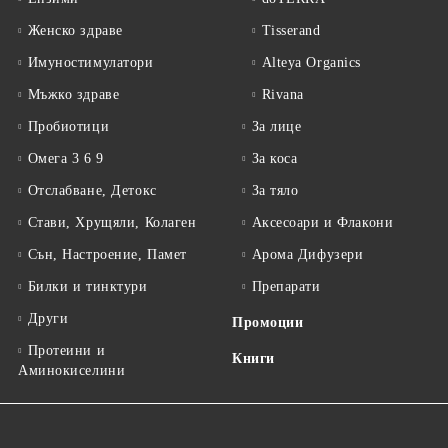
Женско здраве
Tisserand
Имуностимулатори
Alteya Organics
Мъжко здраве
Rivana
Пробиотици
За лице
Омега 3 6 9
За коса
Отслабване, Детокс
За тяло
Стави, Хрущяли, Колаген
Аксесоари и Флакони
Сън, Настроение, Памет
Арома Дифузери
Билки и тинктури
Препарати
Други
Промоции
Протеини и
Книги
Аминокиселини