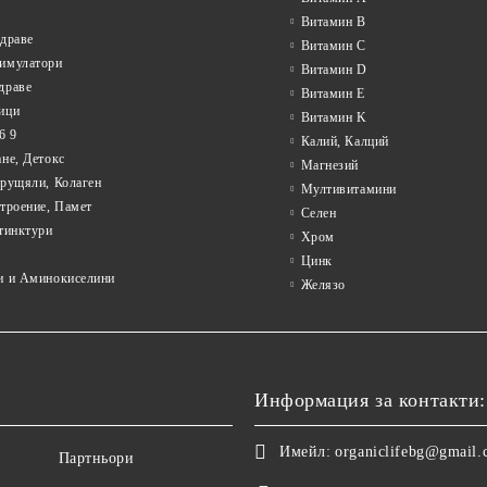
Витамин B
драве
Витамин C
имулатори
Витамин D
драве
Витамин E
ици
Витамин K
6 9
Калий, Калций
не, Детокс
Магнезий
Хрущяли, Колаген
Мултивитамини
троение, Памет
Селен
тинктури
Хром
Цинк
и и Аминокиселини
Желязо
Информация за контакти:
Имейл:
organiclifebg@gmail
Партньори