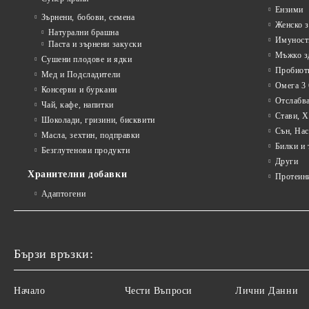
Ензими
Зърнени, бобови, семена
Женско з
Натурални брашна
Имуност
Паста и зърнени закуски
Мъжко з
Сушени плодове и ядки
Пробиот
Мед и Подсладители
Омега 3 
Консерви и буркани
Отслабва
Чай, кафе, напитки
Стави, 
Шоколади, гризини, бисквити
Сън, Нас
Масла, зехтин, подправки
Билки и 
Безглутенови продукти
Други
Хранителни добавки
Протеин
Адаптогени
Бързи връзки:
Начало
Чести Въпроси
Лични Данни