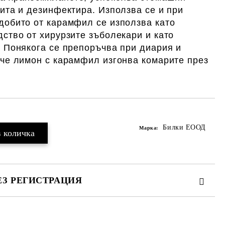
ита и дезинфектира. Използва се и при
добито от карамфил се използва като
ство от хирурзите зъболекари и като
. Понякога се препоръчва при диария и
рче лимон с карамфил изгонва комарите през
Билки ЕООД
Марка:
ЕЗ РЕГИСТРАЦИЯ