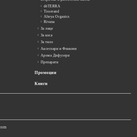
dōTERRA
Tisserand
Alteya Organics
Rivana
За лице
За коса
За тяло
Аксесоари и Флакони
Арома Дифузери
Препарати
Промоции
Книги
.com