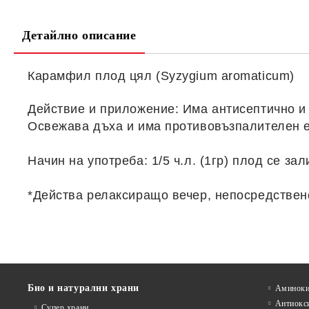
Детайлно описание
Карамфил плод цял (
Syzygium aromaticum
)
Действие и приложение:
Има антисептично и
Освежава дъха и има противовъзпалителен е
Начин на употреба:
1/5 ч.л. (1гр) плод се з
*Действа релаксиращо вечер, непосредствено
Био и натурални храни
Аминоки
Антиокс
Супер храни