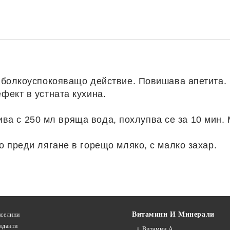
Ние ще се свържем с вас в рамки
 болкоуспокояващо действие. Повишава апетита.
фект в устната кухина.
алива с 250 мл вряща вода, похлупва се за 10 мин.
 преди лягане в горещо мляко, с малко захар.
Витамини И Минерали
селини
иданти
Витамин А