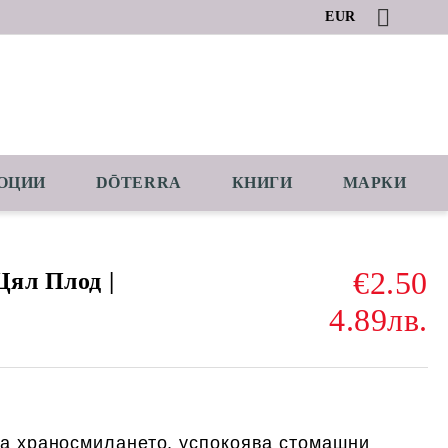
EUR
ОЦИИ
DŌTERRA
КНИГИ
МАРКИ
€2.50
Цял Плод |
4.89лв.
а храносмилането, успокоява стомашни