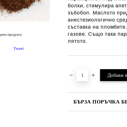
болки, стимулира апет
зъбобол. Маслото при
анестезиологично сред
съставка на пломбите
газове. Също така па
цени продукта
лятото.
Tweet
Добави в желани
БЪРЗА ПОРЪЧКА Б
САМО ПОПЪЛНЕТЕ 1 ПОЛЕ