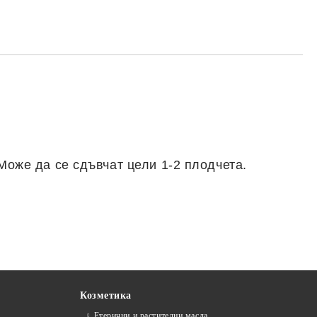
те на работния ден.
 Може да се сдъвчат цели 1-2 плодчета.
Козметика
Етерични и растителни масла