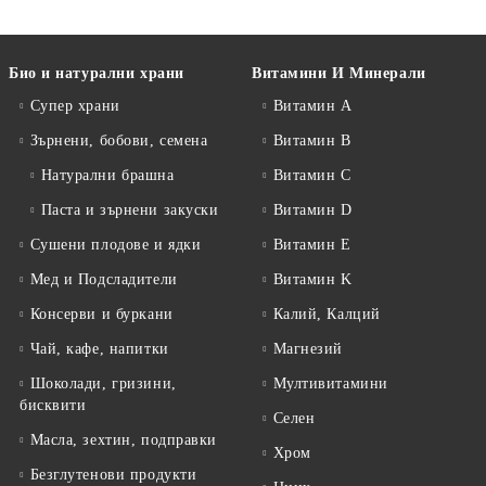
Био и натурални храни
Витамини И Минерали
Супер храни
Витамин А
Зърнени, бобови, семена
Витамин B
Натурални брашна
Витамин C
Паста и зърнени закуски
Витамин D
Сушени плодове и ядки
Витамин E
Мед и Подсладители
Витамин K
Консерви и буркани
Калий, Калций
Чай, кафе, напитки
Магнезий
Шоколади, гризини,
Мултивитамини
бисквити
Селен
Масла, зехтин, подправки
Хром
Безглутенови продукти