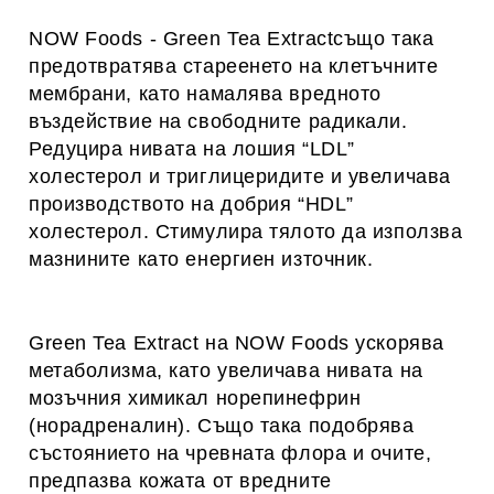
NOW Foods - Green Tea Extractсъщо така
предотвратява стареенето на клетъчните
мембрани, като намалява вредното
въздействие на свободните радикали.
Редуцира нивата на лошия “LDL”
холестерол и триглицеридите и увеличава
производството на добрия “HDL”
холестерол. Стимулира тялото да използва
мазнините като енергиен източник.
Green Tea Extract на NOW Foods ускорява
метаболизма, като увеличава нивата на
мозъчния химикал норепинефрин
(норадреналин). Също така подобрява
състоянието на чревната флора и очите,
предпазва кожата от вредните