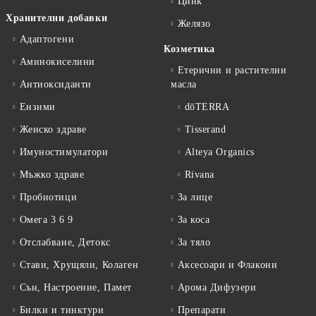
Цинк
Хранителни добавки
Желязо
Адаптогени
Козметика
Аминокиселини
Етерични и растителни
Антиоксиданти
масла
Ензими
dōTERRA
Женско здраве
Tisserand
Имуностимулатори
Alteya Organics
Мъжко здраве
Rivana
Пробиотици
За лице
Омега 3 6 9
За коса
Отслабване, Детокс
За тяло
Стави, Хрущяли, Колаген
Аксесоари и Флакони
Сън, Настроение, Памет
Арома Дифузери
Билки и тинктури
Препарати