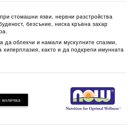
 при стомашни язви, нервни разстройства
уденост, безсъние, ниска кръвна захар
ра.
а да облекчи и намали мускулните спазми,
а хиперплазия, както и да подкрепи имунната