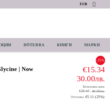
EUR
ОЦИИ
DŌTERRA
КНИГИ
МАРКИ
-25%
€15.34
lycine | Now
30.00лв.
Каталожна цена:
€20.45
40.00лв.
€5.11 (25%)
Отстъпка: