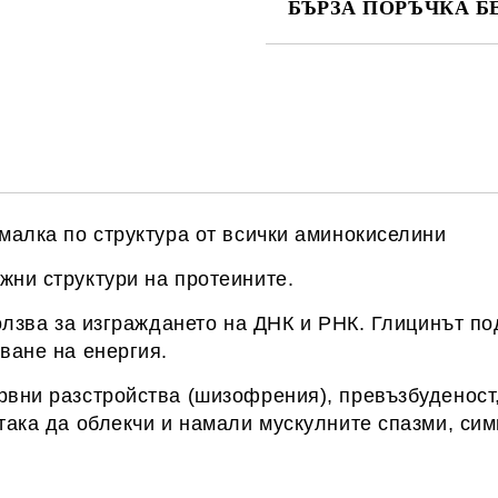
БЪРЗА ПОРЪЧКА Б
САМО ПОПЪЛНЕТЕ 1 ПОЛЕ
Ние ще се свържем с вас в рамки
-малка по структура от всички аминокиселини
жни структури на протеините.
ползва за изграждането на ДНК и РНК. Глицинът п
ване на енергия.
рвни разстройства (шизофрения), превъзбуденост,
така да облекчи и намали мускулните спазми, сим