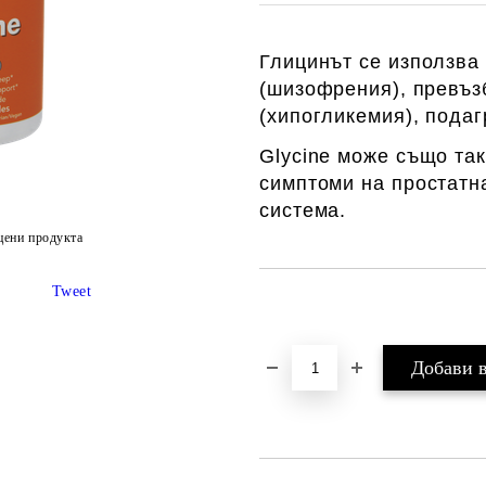
Глицинът се използва
(шизофрения), превъзб
(хипогликемия), подаг
Glycine може също так
симптоми на простатн
система.
цени продукта
Tweet
Добави в желани