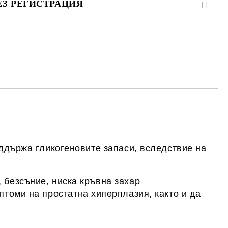
ЕЗ РЕГИСТРАЦИЯ
те на работния ден.
оддържа гликогеновите запаси, вследствие на
 безсъние, ниска кръвна захар
птоми на простатна хиперплазия, както и да