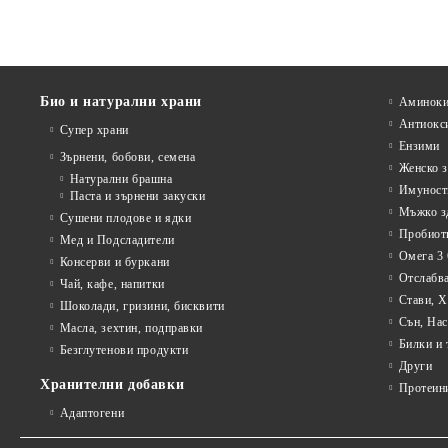
Био и натурални храни
Аминоки
Антиокс
Супер храни
Ензими
Зърнени, бобови, семена
Женско з
Натурални брашна
Имуност
Паста и зърнени закуски
Мъжко з
Сушени плодове и ядки
Пробиот
Мед и Подсладители
Омега 3 
Консерви и буркани
Отслабва
Чай, кафе, напитки
Стави, 
Шоколади, гризини, бисквити
Сън, Нас
Масла, зехтин, подправки
Билки и 
Безглутенови продукти
Други
Хранителни добавки
Протеин
Адаптогени