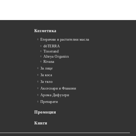
Козметика
Етерични и растителни масла
dōTERRA
Tisserand
Alteya Organics
Rivana
За лице
За коса
За тяло
Аксесоари и Флакони
Арома Дифузери
Препарати
Промоции
Книги