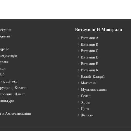
Витамини И Минерали
селини
иданти
Витамин А
Витамин B
драве
Витамин C
имулатори
Витамин D
драве
Витамин E
ици
Витамин K
6 9
Калий, Калций
не, Детокс
Магнезий
Хрущяли, Колаген
Мултивитамини
троение, Памет
Селен
тинктури
Хром
Цинк
и и Аминокиселини
Желязо