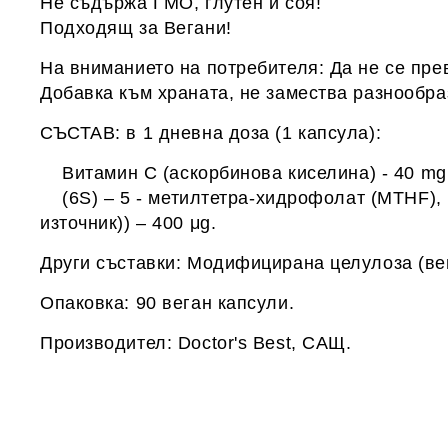
Не съдържа ГМО, глутен и соя!
Подходящ за Вегани!
На вниманието на потребителя: Да не се пре
Добавка към храната, не замества разнообра
СЪСТАВ: в 1 дневна доза (1 капсула):
Витамин С (аскорбинова киселина) - 40 mg
(6S) – 5 - метилтетра-хидрофолат (MTHF), (
източник)) – 400 μg.
Други съставки: Модифицирана целулоза (вег
Опаковка: 90 веган капсули.
Производител: Doctor's Best, САЩ.