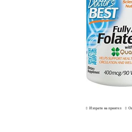
Изпрати на приятел
О