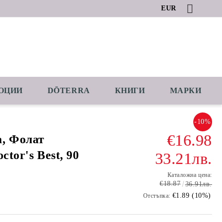
EUR
ОЦИИ
DŌTERRA
КНИГИ
МАРКИ
-10%
€16.98
, Фолат
octor's Best, 90
33.21лв.
Каталожна цена:
€18.87
36.91лв.
€1.89 (10%)
Отстъпка: