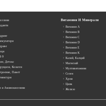
Витамини И Минерали
селини
иданти
Витамин А
Витамин B
драве
Витамин C
имулатори
Витамин D
драве
Витамин E
ици
Витамин K
6 9
Калий, Калций
не, Детокс
Магнезий
Хрущяли, Колаген
Мултивитамини
троение, Памет
Селен
тинктури
Хром
Цинк
и и Аминокиселини
Желязо