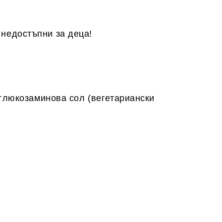
 недостъпни за деца!
 глюкозаминова сол (вегетариански