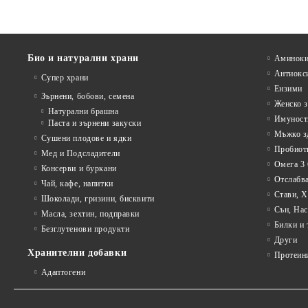
Био и натурални храни
Аминоки
Антиокс
Супер храни
Ензими
Зърнени, бобови, семена
Женско з
Натурални брашна
Имуност
Паста и зърнени закуски
Мъжко з
Сушени плодове и ядки
Пробиот
Мед и Подсладители
Омега 3 
Консерви и буркани
Отслабва
Чай, кафе, напитки
Стави, 
Шоколади, гризини, бисквити
Сън, Нас
Масла, зехтин, подправки
Билки и 
Безглутенови продукти
Други
Хранителни добавки
Протеин
Адаптогени