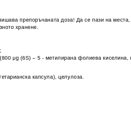
вишава препоръчаната доза! Да се пази на места,
зното хранене.
;
800 μg (6S) – 5 - метилирана фолиева киселина,
етарианска капсула), целулоза.