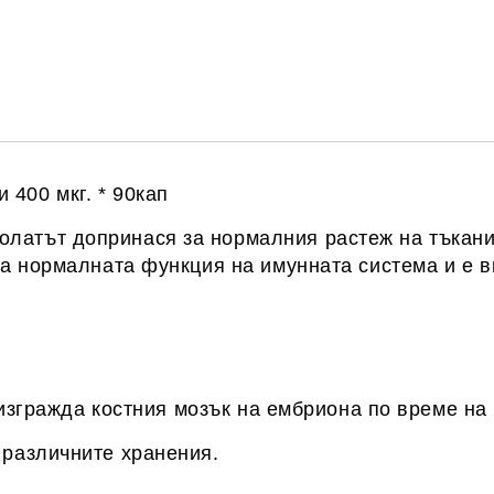
САМО ПОПЪЛНЕТЕ 1 ПОЛЕ
Ние ще се свържем с вас в рамки
00 мкг. * 90кап
ът допринася за нормалния растеж на тъканите 
а нормалната функция на имунната система и е в
гражда костния мозък на ембриона по време на 
различните хранения.