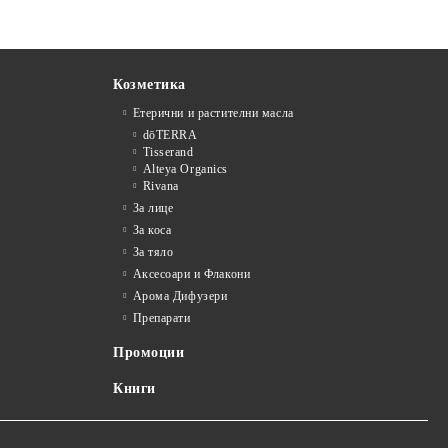
Козметика
Етерични и растителни масла
dōTERRA
Tisserand
Alteya Organics
Rivana
За лице
За коса
За тяло
Аксесоари и Флакони
Арома Дифузери
Препарати
Промоции
Книги