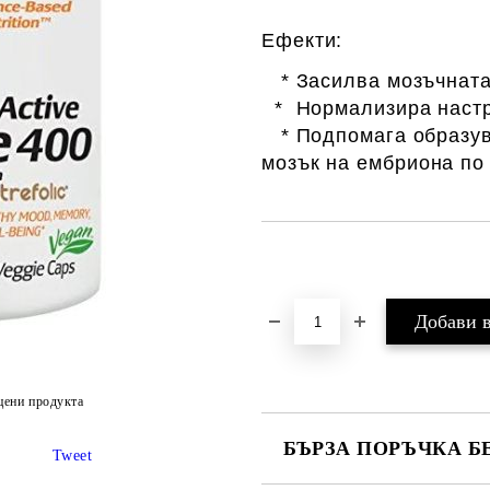
Ефекти:
* Засилва мозъчната
* Нормализира настр
* Подпомага образува
мозък на ембриона по
Добави в желани
цени продукта
БЪРЗА ПОРЪЧКА Б
Tweet