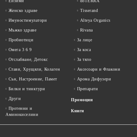
Ензими
dōTERRA
Женско здраве
Tisserand
Имуностимулатори
Alteya Organics
Мъжко здраве
Rivana
Пробиотици
За лице
Омега 3 6 9
За коса
Отслабване, Детокс
За тяло
Стави, Хрущяли, Колаген
Аксесоари и Флакони
Сън, Настроение, Памет
Арома Дифузери
Билки и тинктури
Препарати
Други
Промоции
Протеини и
Книги
Аминокиселини