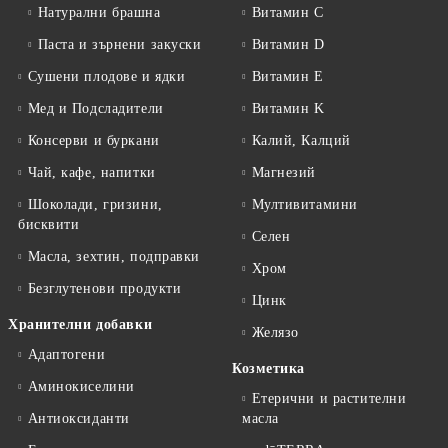
Натурални брашна
Витамин C
Паста и зърнени закуски
Витамин D
Сушени плодове и ядки
Витамин E
Мед и Подсладители
Витамин K
Консерви и буркани
Калий, Калций
Чай, кафе, напитки
Магнезий
Шоколади, гризини,
Мултивитамини
бисквити
Селен
Масла, зехтин, подправки
Хром
Безглутенови продукти
Цинк
Хранителни добавки
Желязо
Адаптогени
Козметика
Аминокиселини
Етерични и растителни
Антиоксиданти
масла