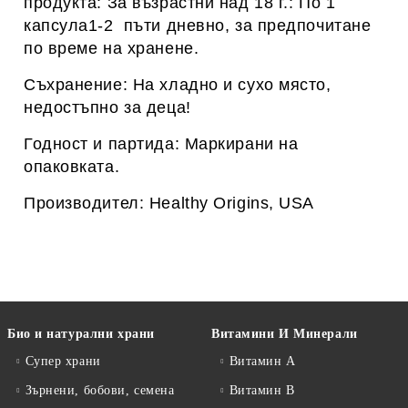
продукта:
За възрастни над 18 г.:
По 1
капсула1-2 пъти дневно, за предпочитане
по време на хранене.
Съхранение: На хладно и сухо място,
недостъпно за деца!
Годност и партида: Маркирани на
опаковката.
Производител: Healthy Origins, USA
Био и натурални храни
Витамини И Минерали
Супер храни
Витамин А
Зърнени, бобови, семена
Витамин B