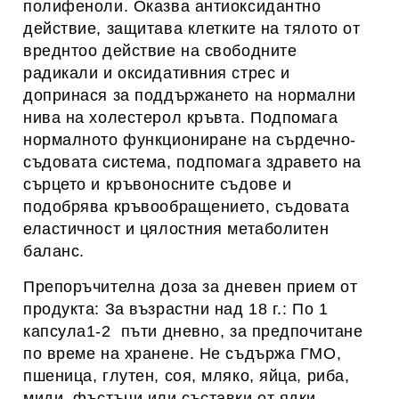
полифеноли. Оказва антиоксидантно
действие, защитава клетките на тялото от
вреднтоо действие на свободните
радикали и оксидативния стрес и
допринася за поддържането на нормални
нива на холестерол кръвта. Подпомага
нормалното функциониране на сърдечно-
съдовата система, подпомага здравето на
сърцето и кръвоносните съдове и
подобрява кръвообращението, съдовата
еластичност и цялостния метаболитен
баланс.
Препоръчителна доза за дневен прием от
продукта: За възрастни над 18 г.: По 1
капсула1-2 пъти дневно, за предпочитане
по време на хранене. Не съдържа ГМО,
пшеница, глутен, соя, мляко, яйца, риба,
миди, фъстъци или съставки от ядки.