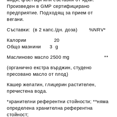
Произведен в GMP сертифицирано
предприятие. Подходящ за прием от
вегани.
Съставки: (в
2 капс./дн. доза) %NRV*
Калории 20
Общо мазнини 3 g
Маслиново масло 2500 mg **
(органично екстра върджин, студено
пресовано масло от плод)
Кашер желатин, глицерин растителен,
пречистена вода.
*хранителни референтни стойности; **няма
определена хранителна референтна
стойност;