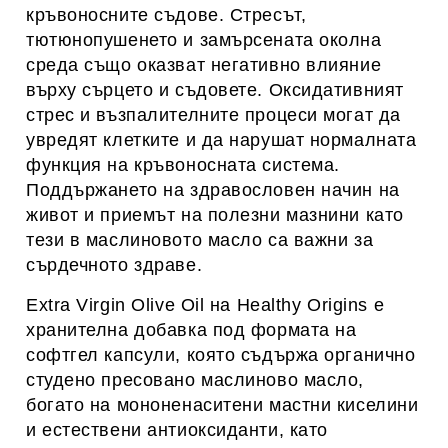
кръвоносните съдове. Стресът,
тютюнопушенето и замърсената околна
среда също оказват негативно влияние
върху сърцето и съдовете. Оксидативният
стрес и възпалителните процеси могат да
увредят клетките и да нарушат нормалната
функция на кръвоносната система.
Поддържането на здравословен начин на
живот и приемът на полезни мазнини като
тези в маслиновото масло са важни за
сърдечното здраве.
Extra Virgin Olive Oil на Healthy Origins е
хранителна добавка под формата на
софтгел капсули, която съдържа органично
студено пресовано маслиново масло,
богато на мононенаситени мастни киселини
и естествени антиоксиданти, като