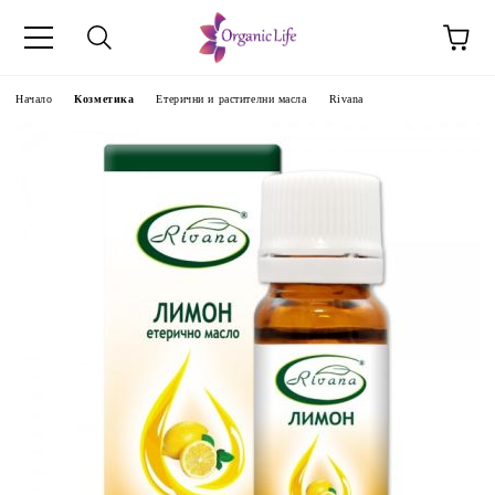
Начало
Козметика
Етерични и растителни масла
Rivana