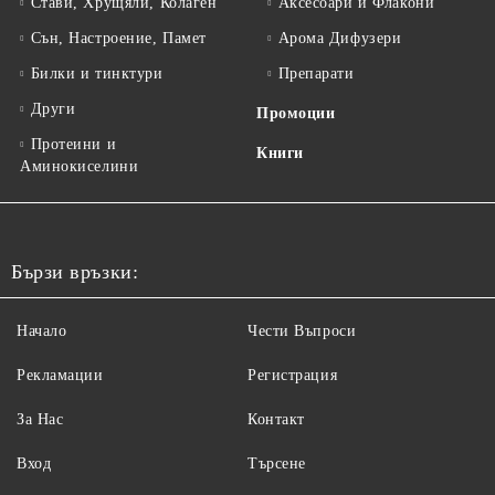
Стави, Хрущяли, Колаген
Аксесоари и Флакони
Сън, Настроение, Памет
Арома Дифузери
Билки и тинктури
Препарати
Други
Промоции
Протеини и
Книги
Аминокиселини
Бързи връзки:
Начало
Чести Въпроси
Рекламации
Регистрация
За Нас
Контакт
Вход
Търсене