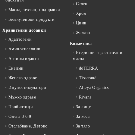
бисквити
Селен
Масла, зехтин, подправки
Хром
Безглутенови продукти
Цинк
Хранителни добавки
Желязо
Адаптогени
Козметика
Аминокиселини
Етерични и растителни
Антиоксиданти
масла
Ензими
dōTERRA
Женско здраве
Tisserand
Имуностимулатори
Alteya Organics
Мъжко здраве
Rivana
Пробиотици
За лице
Омега 3 6 9
За коса
Отслабване, Детокс
За тяло