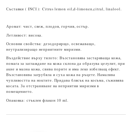
Състав
ки (
INCI ):
Citrus lеmon oil,d-limonen,citral, linalool.
Аромат:
чист, свеж, плодов, горчив, остър.
Летливост
: висока.
Основни свойства:
дезодорирщо, освежаващо,
неутрализиращо неприятните миризми.
Въздействие върху тялото:
Възстановява застаряваща кожа,
помага за заглаждане на кожа склона да образува целулит, при
акне и мазна кожа, свива порите и има леко избелващ ефект.
Възстановява загрубяла и суха кожа на ръцете. Намалява
чупливостта на ноктите. Придава блясък на косъма, съживява
косата. За отстраняване на неприятни миризми в
помещението.
Опаковка:
стъклен флакон 10 ml.
Добави в желани