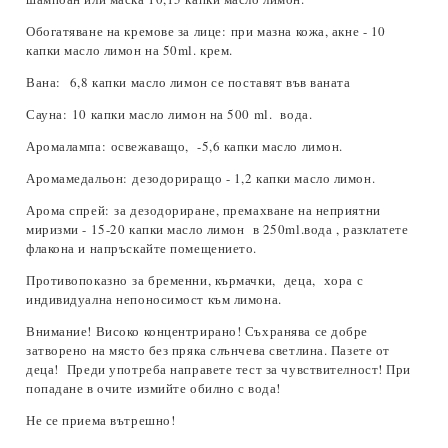
Обогатяване на кремове за лице:
при мазна кожа, акне - 10
капки масло лимон на 50ml. крем.
Вана:
6,8 капки масло лимон се поставят във ваната
Сауна:
10 капки масло лимон на 500 ml. вода.
Аромалампа:
освежаващо, -5,6 капки масло лимон.
Аромамедальон:
дезодориращо - 1,2 капки масло лимон.
Арома спрей:
за дезодориране, премахване на неприятни
миризми - 15-20 капки масло лимон в 250ml.вода , разклатете
флакона и напръскайте помещението.
Противопоказно
за бременни, кърмачки, деца, хора с
индивидуална непоносимост към лимона.
Внимание! Високо концентрирано! Съхранява се добре
затворено на място без пряка слънчева светлина. Пазете от
деца! Преди употреба направете тест за чувствителност! При
попадане в очите измийте обилно с вода!
Не се приема вътрешно!