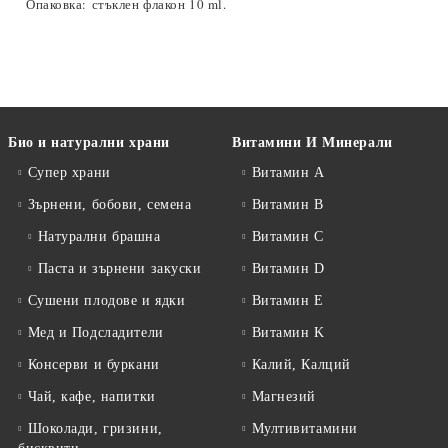
Опаковка:
стъклен флакон 10 ml.
Био и натурални храни
Витамини И Минерали
Супер храни
Витамин А
Зърнени, бобови, семена
Витамин B
Натурални брашна
Витамин C
Паста и зърнени закуски
Витамин D
Сушени плодове и ядки
Витамин E
Мед и Подсладители
Витамин K
Консерви и буркани
Калий, Калций
Чай, кафе, напитки
Магнезий
Шоколади, гризини,
Мултивитамини