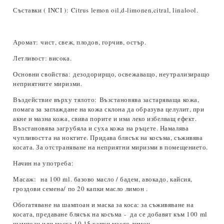
Състав
ки (
INCI ):
Citrus lеmon oil,d-limonen,citral, linalool.
Аромат:
чист, свеж, плодов, горчив, остър.
Летливост
: висока.
Основни свойства:
дезодорирщо, освежаващо, неутрализиращо
неприятните миризми.
Въздействие върху тялото:
Възстановява застаряваща кожа,
помага за заглаждане на кожа склона да образува целулит, при
акне и мазна кожа, свива порите и има леко избелващ ефект.
Възстановява загрубяла и суха кожа на ръцете. Намалява
чупливостта на ноктите. Придава блясък на косъма, съживява
косата. За отстраняване на неприятни миризми в помещението.
Начин на употреба:
Масаж:
на 100 ml. базово масло / бадем, авокадо, кайсия,
гроздови семена/ по 20 капки масло лимон .
Обогатяване на шампоан и маска за коса
: за съживяване на
косата, предаване блясък на косъма - да се добавят към 100 ml
шампоан или маска 10,15 капки масло лимон.