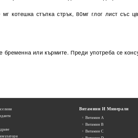
мг котешка стъпка стрък, 80мг глог лист със цв
те бременна или кърмите. Преди употреба се конс
Витамини И Минерали
селини
иданти
Витамин А
Витамин B
драве
Витамин C
имулатори