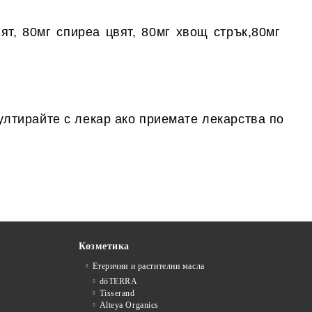
ят, 80мг спиреа цвят, 80мг хвощ стрък,80мг
ултирайте с лекар ако приемате лекарства по
Козметика
Етерични и растителни масла
dōTERRA
Tisserand
Alteya Organics