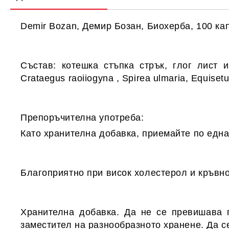
Demir Bozan, Демир Бозан, Биохерба, 100 кап
Състав:
котешка стъпка стрък, глог лист и 
Crataegus raoiiogyna , Spirea ulmaria, Equisetu
Препоръчителна употреба:
Като хранителна добавка, приемайте по едн
Благоприятно при висок холестерол и кръвно
Хранителна добавка. Да не се превишава п
заместител на разнообразното хранене. Да се