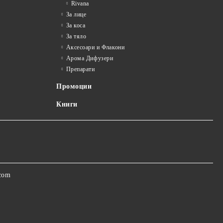
Rivana
За лице
За коса
За тяло
Аксесоари и Флакони
Арома Дифузери
Препарати
Промоции
Книги
.com