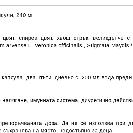
сули, 240 мг
цвят, спиреа цвят, хвощ стрък, великденче стр
m arvense L, Veronica officinalis , Stigmata Maydis /
а капсула два пъти дневно с 200 мл вода преди
 налягане, имунната система, диуретично действ
репоръчваната доза. Да не се използва при д
 ​​съхранява на място, недостъпно за деца.