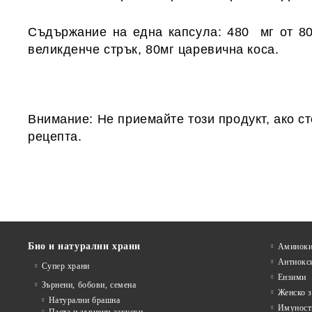
Съдържание на една капсула:
480 мг от 80 
великденче стрък, 80мг царевична коса.
Внимание:
Не приемайте този продукт, ако с
рецепта.
Био и натурални храни
Аминоки
Антиокс
Супер храни
Ензими
Зърнени, бобови, семена
Женско з
Натурални брашна
Имуност