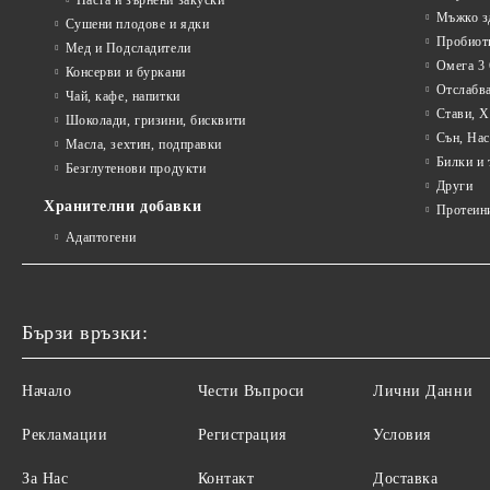
Паста и зърнени закуски
Мъжко з
Сушени плодове и ядки
Пробиот
Мед и Подсладители
Омега 3 
Консерви и буркани
Отслабва
Чай, кафе, напитки
Стави, 
Шоколади, гризини, бисквити
Сън, Нас
Масла, зехтин, подправки
Билки и 
Безглутенови продукти
Други
Хранителни добавки
Протеин
Адаптогени
Бързи връзки:
Начало
Чести Въпроси
Лични Данни
Рекламации
Регистрация
Условия
За Нас
Контакт
Доставка