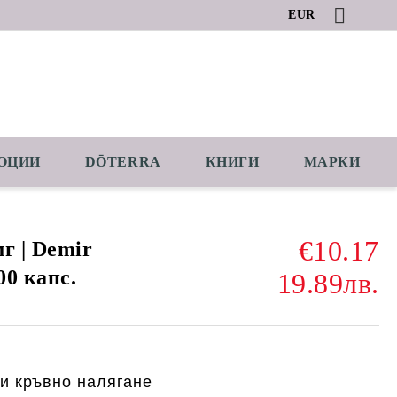
EUR
ОЦИИ
DŌTERRA
КНИГИ
МАРКИ
€10.17
г | Demir
00 капс.
19.89лв.
 и кръвно налягане