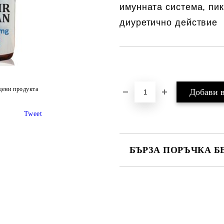
имунната система, пик
диуретично действие
Добави в желани
цени продукта
Tweet
БЪРЗА ПОРЪЧКА Б
САМО ПОПЪЛНЕТЕ 1 ПОЛЕ
Ние ще се свържем с вас в рамки