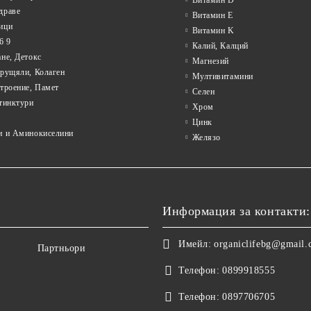
Витамин D
драве
Витамин E
ици
Витамин K
6 9
Калий, Калций
не, Детокс
Магнезий
Хрущяли, Колаген
Мултивитамини
троение, Памет
Селен
тинктури
Хром
Цинк
и и Аминокиселини
Желязо
Информация за контакти:
Имейл:
organiclifebg@gmail
Партньори
Телефон:
0899918555
Телефон:
0897706705