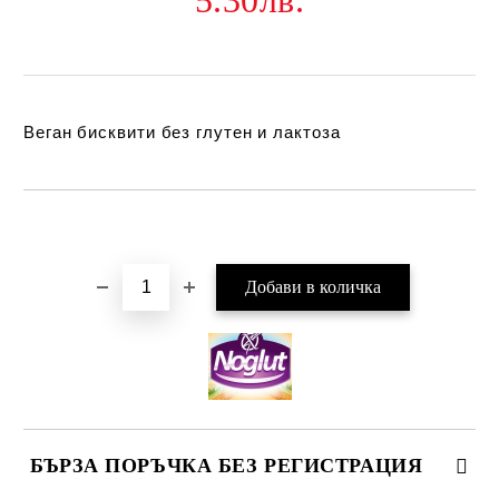
5.30лв.
Веган бисквити без глутен и лактоза
Добави в желани
БЪРЗА ПОРЪЧКА БЕЗ РЕГИСТРАЦИЯ