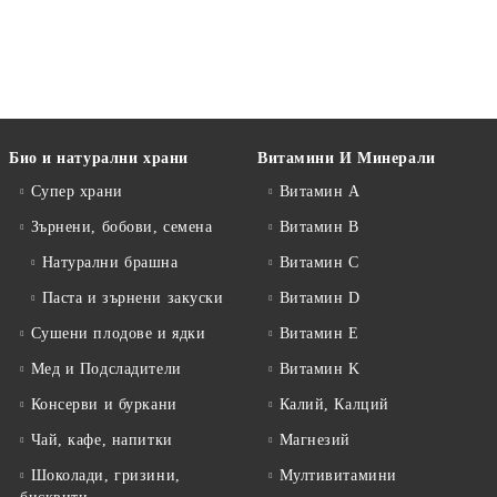
Био и натурални храни
Витамини И Минерали
Супер храни
Витамин А
Зърнени, бобови, семена
Витамин B
Натурални брашна
Витамин C
Паста и зърнени закуски
Витамин D
Сушени плодове и ядки
Витамин E
Мед и Подсладители
Витамин K
Консерви и буркани
Калий, Калций
Чай, кафе, напитки
Магнезий
Шоколади, гризини,
Мултивитамини