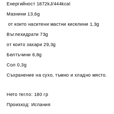
Енергийност 1872kJ/444kcal
Мазнини 13,6g
от които наситени мастни киселини 1,3g
Въглехидрати 73g
от които захари 29,3g
Белтъчини 6,8g
Сол 0,3g
Съхранение на сухо, тъмно и хладно място.
Нето тегло: 180 гр
Произход: Испания