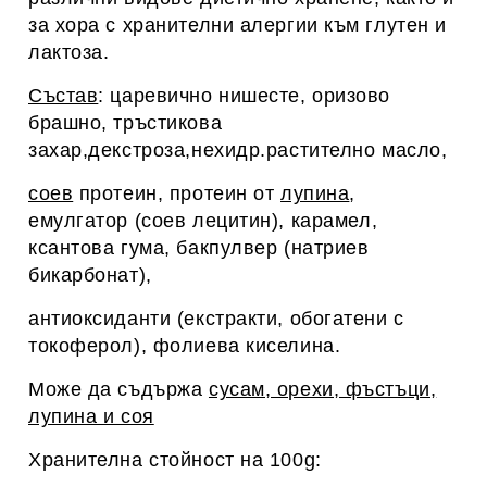
за хора с хранителни алергии към глутен и
лактоза.
Състав
: царевично нишесте, оризово
брашно, тръстикова
захар,декстроза,нехидр.растително масло,
соев
протеин
, протеин от
лупина
,
емулгатор (
соев лецитин
), карамел,
ксантова гума, бакпулвер (натриев
бикарбонат),
антиоксиданти (екстракти, обогатени с
токоферол), фолиева киселина.
Може да съдържа
сусам, орехи, фъстъци,
лупина и соя
Хранителна стойност на 100g: