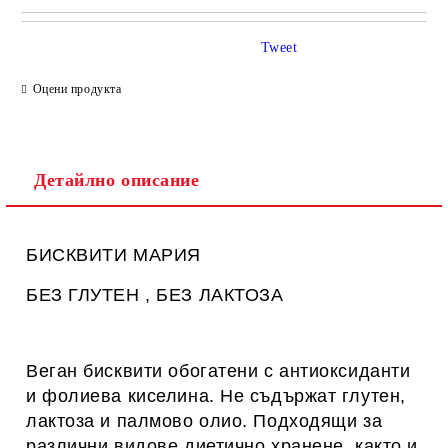
САМО ПОПЪЛНЕТЕ 1 ПОЛЕ
Tweet
Оцени продукта
Ние ще се свържем с вас в рамките на работния ден.
Детайлно описание
БИСКВИТИ МАРИЯ
БЕЗ ГЛУТЕН , БЕЗ ЛАКТОЗА
Веган бисквити обогатени с антиоксиданти
и фолиева киселина. Не съдържат глутен,
лактоза и палмово олио. Подходящи за
различни видове диетично хранене, както и