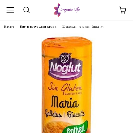
Начало
Био и натурални храни
Шоколади, гризини, бисквити