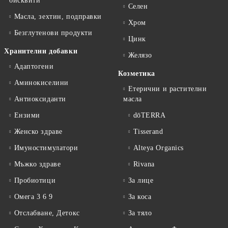
бисквити
Селен
Масла, зехтин, подправки
Хром
Безглутенови продукти
Цинк
Хранителни добавки
Желязо
Адаптогени
Козметика
Аминокиселини
Етерични и растителни
Антиоксиданти
масла
Ензими
dōTERRA
Женско здраве
Tisserand
Имуностимулатори
Alteya Organics
Мъжко здраве
Rivana
Пробиотици
За лице
Омега 3 6 9
За коса
Отслабване, Детокс
За тяло