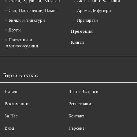
Стави, Хрущяли, Колаген
Аксесоари и Флакони
Сън, Настроение, Памет
Арома Дифузери
Билки и тинктури
Препарати
Други
Промоции
Протеини и
Книги
Аминокиселини
Бързи връзки:
Начало
Чести Въпроси
Рекламации
Регистрация
За Нас
Контакт
Вход
Търсене