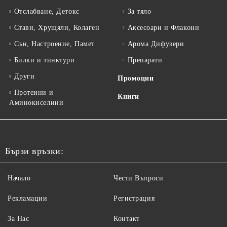
Отслабване, Детокс
За тяло
Стави, Хрущяли, Колаген
Аксесоари и Флакони
Сън, Настроение, Памет
Арома Дифузери
Билки и тинктури
Препарати
Други
Промоции
Протеини и
Книги
Аминокиселини
Бързи връзки:
Начало
Чести Въпроси
Рекламации
Регистрация
За Нас
Контакт