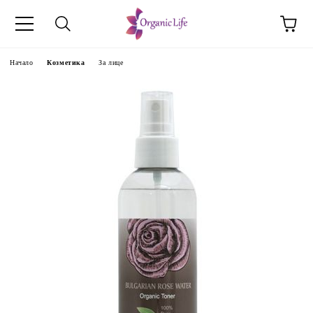
Начало
Козметика
За лице