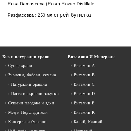
Rosa Damascena (Rose) Flower Distillate
спрей бутилка
Разфасовка : 250 мл
Био и натурални храни
Витамини И Минерали
Супер храни
Витамин А
Зърнени, бобови, семена
Витамин B
Натурални брашна
Витамин C
Паста и зърнени закуски
Витамин D
Сушени плодове и ядки
Витамин E
Мед и Подсладители
Витамин K
Консерви и буркани
Калий, Калций