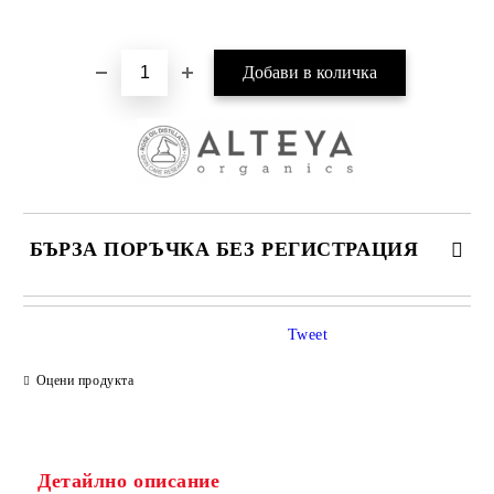
Добави в желани
БЪРЗА ПОРЪЧКА БЕЗ РЕГИСТРАЦИЯ
САМО ПОПЪЛНЕТЕ 1 ПОЛЕ
Tweet
Оцени продукта
Ние ще се свържем с вас в рамките на работния ден.
Детайлно описание