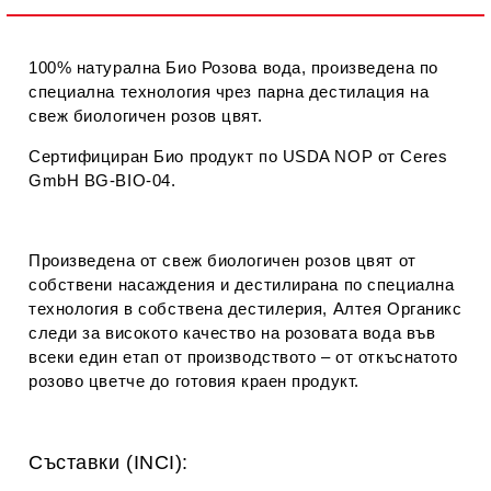
100% натурална Био Розова вода, произведена по
специална технология чрез парна дестилация на
свеж биологичен розов цвят.
Сертифициран Био продукт по USDA NOP от Ceres
GmbH BG-BIO-04.
Произведена от свеж биологичен розов цвят от
собствени насаждения и дестилирана по специална
технология в собствена дестилерия, Алтея Органикс
следи за високото качество на розовата вода във
всеки един етап от производството – от откъснатото
розово цветче до готовия краен продукт.
Съставки (INCI):