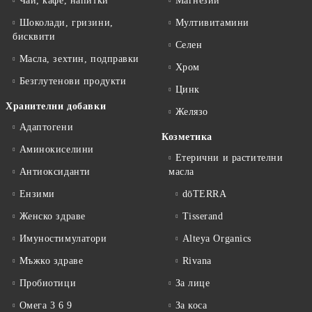
Чай, кафе, напитки
Магнезий
Шоколади, гризини,
Мултивитамини
бисквити
Селен
Масла, зехтин, подправки
Хром
Безглутенови продукти
Цинк
Хранителни добавки
Желязо
Адаптогени
Козметика
Аминокиселини
Етерични и растителни
Антиоксиданти
масла
Ензими
dōTERRA
Женско здраве
Tisserand
Имуностимулатори
Alteya Organics
Мъжко здраве
Rivana
Пробиотици
За лице
Омега 3 6 9
За коса