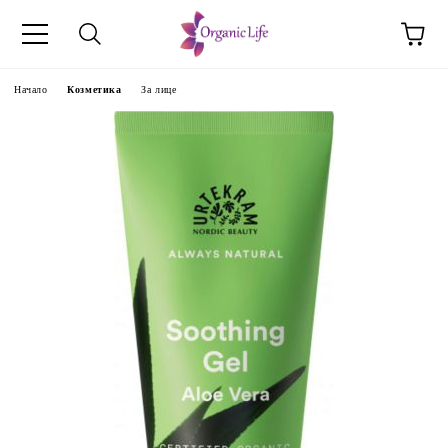
Начало
Козметика
За лице