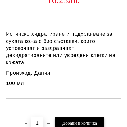
16.23лв.
Истинско хидратиране и подхранване за
сухата кожа с био съставки, които
успокояват и заздравяват
дехидратираните или увредени клетки на
кожата.
Произход:
Дания
100 мл
Добави в желани