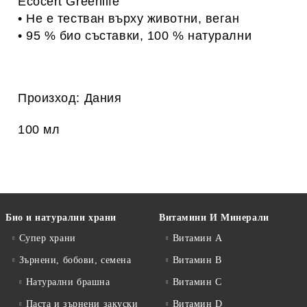
Ecocert Greenlife
• Не е тестван върху животни, веган
• 95 % био съставки, 100 % натурални
Произход:
Дания
100 мл
Био и натурални храни
Витамини И Минерали
Супер храни
Витамин А
Зърнени, бобови, семена
Витамин B
Натурални брашна
Витамин C
Паста и зърнени закуски
Витамин D