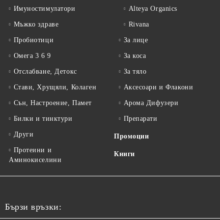
Имуностимулатори
Alteya Organics
Мъжко здраве
Rivana
Пробиотици
За лице
Омега 3 6 9
За коса
Отслабване, Детокс
За тяло
Стави, Хрущяли, Колаген
Аксесоари и Флакони
Сън, Настроение, Памет
Арома Дифузери
Билки и тинктури
Препарати
Други
Промоции
Протеини и
Книги
Аминокиселини
Бързи връзки: