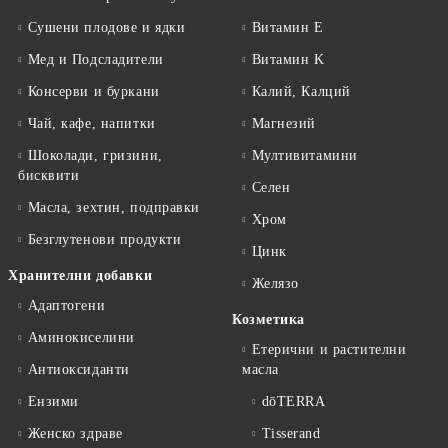
Сушени плодове и ядки
Витамин E
Мед и Подсладители
Витамин K
Консерви и буркани
Калий, Калций
Чай, кафе, напитки
Магнезий
Шоколади, гризини,
Мултивитамини
бисквити
Селен
Масла, зехтин, подправки
Хром
Безглутенови продукти
Цинк
Хранителни добавки
Желязо
Адаптогени
Козметика
Аминокиселини
Етерични и растителни
Антиоксиданти
масла
Ензими
dōTERRA
Женско здраве
Tisserand