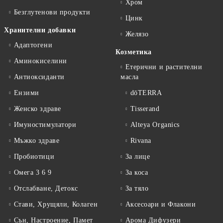
Хром
Безглутенови продукти
Цинк
Хранителни добавки
Желязо
Адаптогени
Козметика
Аминокиселини
Етерични и растителни
Антиоксиданти
масла
Ензими
dōTERRA
Женско здраве
Tisserand
Имуностимулатори
Alteya Organics
Мъжко здраве
Rivana
Пробиотици
За лице
Омега 3 6 9
За коса
Отслабване, Детокс
За тяло
Стави, Хрущяли, Колаген
Аксесоари и Флакони
Сън, Настроение, Памет
Арома Дифузери