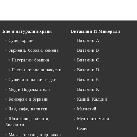
Био и натурални храни
Витамини И Минерали
Супер храни
Витамин А
Зърнени, бобови, семена
Витамин B
Натурални брашна
Витамин C
Паста и зърнени закуски
Витамин D
Сушени плодове и ядки
Витамин E
Мед и Подсладители
Витамин K
Консерви и буркани
Калий, Калций
Чай, кафе, напитки
Магнезий
Шоколади, гризини,
Мултивитамини
бисквити
Селен
Масла, зехтин, подправки