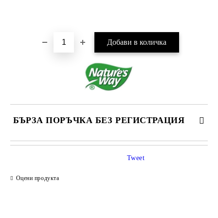
Добави в желани
БЪРЗА ПОРЪЧКА БЕЗ РЕГИСТРАЦИЯ
САМО ПОПЪЛНЕТЕ 1 ПОЛЕ
Tweet
Оцени продукта
Ние ще се свържем с вас в рамките на работния ден.