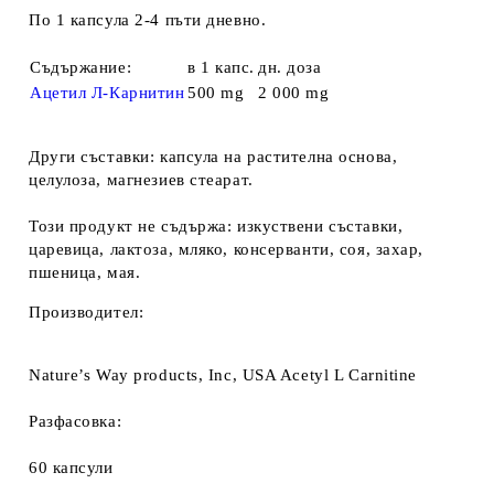
По 1 капсула 2-4 пъти дневно.
Съдържание:
в 1 капс.
дн. доза
Ацетил Л-Карнитин
500 mg
2 000 mg
Други съставки:
капсула на растителна основа,
целулоза, магнезиев стеарат.
Този продукт не съдържа:
изкуствени съставки,
царевица, лактоза, мляко, консерванти, соя, захар,
пшеница, мая.
Производител:
Nature’s Way products, Inc, USA Acetyl L Carnitine
Разфасовка:
60 капсули