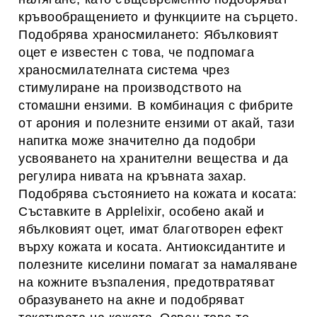
кръвообращението и функциите на сърцето.
Подобрява храносмилането: Ябълковият
оцет е известен с това, че подпомага
храносмилателната система чрез
стимулиране на производството на
стомашни ензими. В комбинация с фибрите
от арония и полезните ензими от акай, тази
напитка може значително да подобри
усвояването на хранителни вещества и да
регулира нивата на кръвната захар.
Подобрява състоянието на кожата и косата:
Съставките в Applelixir, особено акай и
ябълковият оцет, имат благотворен ефект
върху кожата и косата. Антиоксидантите и
полезните киселини помагат за намаляване
на кожните възпаления, предотвратяват
образуването на акне и подобряват