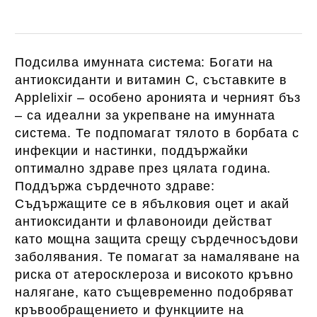
Подсилва имунната система: Богати на
антиоксиданти и витамин С, съставките в
Applelixir – особено аронията и черният бъз
– са идеални за укрепване на имунната
система. Те подпомагат тялото в борбата с
инфекции и настинки, поддържайки
оптимално здраве през цялата година.
Поддържа сърдечното здраве:
Съдържащите се в ябълковия оцет и акай
антиоксиданти и флавоноиди действат
като мощна защита срещу сърдечносъдови
заболявания. Те помагат за намаляване на
риска от атеросклероза и високото кръвно
налягане, като същевременно подобряват
кръвообращението и функциите на