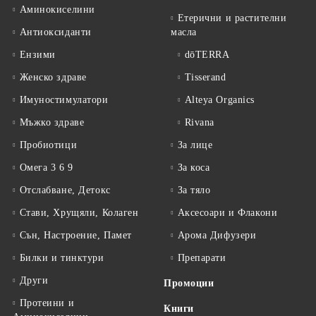
Аминокиселини
Етерични и растителни
Антиоксиданти
масла
Ензими
dōTERRA
Женско здраве
Tisserand
Имуностимулатори
Alteya Organics
Мъжко здраве
Rivana
Пробиотици
За лице
Омега 3 6 9
За коса
Отслабване, Детокс
За тяло
Стави, Хрущяли, Колаген
Аксесоари и Флакони
Сън, Настроение, Памет
Арома Дифузери
Билки и тинктури
Препарати
Други
Промоции
Протеини и
Книги