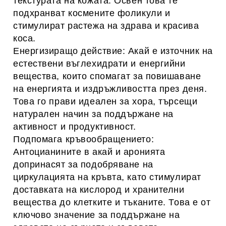
текстурата на кожата. Освен това те
подхранват космените фоликули и
стимулират растежа на здрава и красива
коса.
Енергизиращо действие: Акай е източник на
естествени въглехидрати и енергийни
вещества, които спомагат за повишаване
на енергията и издръжливостта през деня.
Това го прави идеален за хора, търсещи
натурален начин за поддържане на
активност и продуктивност.
Подпомага кръвообращението:
Антоцианините в акай и аронията
допринасят за подобряване на
циркулацията на кръвта, като стимулират
доставката на кислород и хранителни
вещества до клетките и тъканите. Това е от
ключово значение за поддържане на