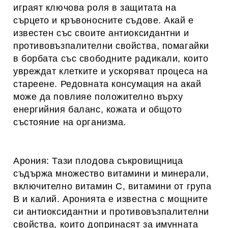
играят ключова роля в защитата на
сърцето и кръвоносните съдове. Акай е
известен със своите антиоксидантни и
противовъзпалителни свойства, помагайки
в борбата със свободните радикали, които
увреждат клетките и ускоряват процеса на
стареене. Редовната консумация на акай
може да повлияе положително върху
енергийния баланс, кожата и общото
състояние на организма.
Арония: Тази плодова съкровищница
съдържа множество витамини и минерали,
включително витамин С, витамини от група
В и калий. Аронията е известна с мощните
си антиоксидантни и противовъзпалителни
свойства, които допринасят за имунната