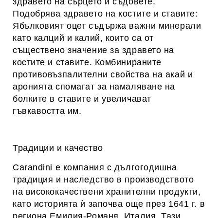
здравето на сърцето и съдовете.
Подобрява здравето на костите и ставите:
Ябълковият оцет съдържа важни минерали
като калций и калий, които са от
съществено значение за здравето на
костите и ставите. Комбинираните
противовъзпалителни свойства на акай и
аронията спомагат за намаляване на
болките в ставите и увеличават
гъвкавостта им.
Традиции и качество
Carandini е компания с дългогодишна
традиция и наследство в производството
на висококачествени хранителни продукти,
като историята ѝ започва още през 1641 г. в
региона Емилия-Романя, Италия. Тази