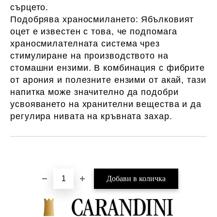
сърцето.
Подобрява храносмилането: Ябълковият
оцет е известен с това, че подпомага
храносмилателната система чрез
стимулиране на производството на
стомашни ензими. В комбинация с фибрите
от арония и полезните ензими от акай, тази
напитка може значително да подобри
усвояването на хранителни вещества и да
регулира нивата на кръвната захар.
Добави в желани