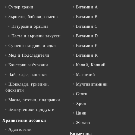
Супер храни
Витамин А
Зърнени, бобови, семена
Витамин B
Натурални брашна
Витамин C
Паста и зърнени закуски
Витамин D
Сушени плодове и ядки
Витамин E
Мед и Подсладители
Витамин K
Консерви и буркани
Калий, Калций
Чай, кафе, напитки
Магнезий
Шоколади, гризини,
Мултивитамини
бисквити
Селен
Масла, зехтин, подправки
Хром
Безглутенови продукти
Цинк
Хранителни добавки
Желязо
Адаптогени
Козметика