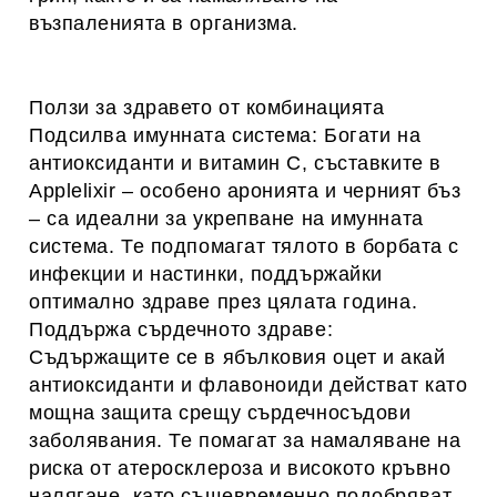
възпаленията в организма.
Ползи за здравето от комбинацията
Подсилва имунната система: Богати на
антиоксиданти и витамин С, съставките в
Applelixir – особено аронията и черният бъз
– са идеални за укрепване на имунната
система. Те подпомагат тялото в борбата с
инфекции и настинки, поддържайки
оптимално здраве през цялата година.
Поддържа сърдечното здраве:
Съдържащите се в ябълковия оцет и акай
антиоксиданти и флавоноиди действат като
мощна защита срещу сърдечносъдови
заболявания. Те помагат за намаляване на
риска от атеросклероза и високото кръвно
налягане, като същевременно подобряват