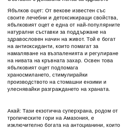
Ябълков оцет: От векове известен със
своите лечебни и детоксикиращи свойства,
ябълковият оцет е една от най-популярните
натурални съставки за поддържане на
здравословен начин на живот. Той е богат
на антиоксиданти, които помагат за
намаляване на възпаленията и регулиране
на нивата на кръвната захар. Освен това
ябълковият оцет подпомага
храносмилането, стимулирайки
производството на стомашни ензими и
улеснявайки разграждането на храната.
Акай: Тази екзотична суперхрана, родом от
тропическите гори на Амазония, е
изключително богата на антоцианини, които