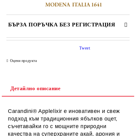
БЪРЗА ПОРЪЧКА БЕЗ РЕГИСТРАЦИЯ
САМО ПОПЪЛНЕТЕ 1 ПОЛЕ
Tweet
Оцени продукта
Ние ще се свържем с вас в рамките на работния ден.
Детайлно описание
Carandini® Applelixir е иновативен и свеж
подход към традиционния ябълков оцет,
съчетавайки го с мощните природни
качества на суперхраните акай, арония и