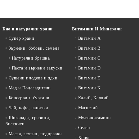
Био и натурални храни
Витамини И Минерали
Супер храни
Витамин А
Зърнени, бобови, семена
Витамин B
Натурални брашна
Витамин C
Паста и зърнени закуски
Витамин D
Сушени плодове и ядки
Витамин E
Мед и Подсладители
Витамин K
Консерви и буркани
Калий, Калций
Чай, кафе, напитки
Магнезий
Шоколади, гризини,
Мултивитамини
бисквити
Селен
Масла, зехтин, подправки
Хром