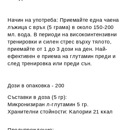
Начин на употреба: Приемайте една чаена
лъжица с връх (5 грама) в около 150-200
мл. вода. В периоди на високоинтензивни
тренировки и силен стрес върху тялото,
приемайте от 1 до 3 дози на ден. Най-
ефективен е приема на глутамин преди и
след тренировка или преди сън.
Дoзи в oпaĸoвĸa -
200
Съставки в дoзa
 (
5 гр):
Mиĸpoнизиpaн л-глyтaмин 5 гр.
Xpaнитeлни cтoйнocти: Kaлopии
21 ĸĸaл