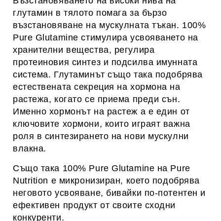
Възстановяването на високи нива на
глутамин в тялото помага за бързо
възстановяване на мускулната тъкан. 100%
Pure Glutamine стимулира усвояването на
хранителни вещества, регулира
протеиновия синтез и подсилва имунната
система. Глутаминът също така подобрява
естествената секреция на хормона на
растежа, когато се приема преди сън.
Именно хормонът на растеж а е един от
ключовите хормони, които играят важна
роля в синтезирането на нови мускулни
влакна.
Също така 100% Pure Glutamine на Pure
Nutrition е микронизиран, което подобрява
неговото усвояване, бивайки по-потентен и
ефективен продукт от своите сходни
конкуренти.