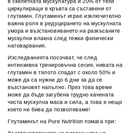
в скелетната мускулатура и 20% от тези
циркулиращи в кръвта са съставени от
глутамин. Глутаминът играе изключително
важна роля в редуцирането на мускулната
умора и възстановяването на разкъсаните
мускулни влакна след тежки физически
натоварвания.
Изследванията посочват, че след
интензивна тренировъчна сесия, нивата на
глутамин в тялото спадат с около 50% и
може да са нужни до 6 дни за да се
възстановят напълно. През това време
може да бъде загубена трудно качената
чиста мускулна маса и сила, а това е нещо
което не бива да позволяваме!
Глутаминът на Pure Nutrition помага при: