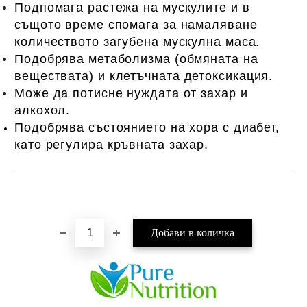
Подпомага растежа на мускулите и в
същото време спомага за намаляване
количеството загубена мускулна маса.
Подобрява метаболизма (обмяната на
веществата)
и клетъчната
детоксикация
.
Може да потисне нуждата от захар и
алкохол.
Подобрява състоянието на хора с диабет,
като регулира кръвната захар.
Добави в желани