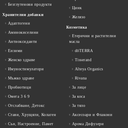
Безглутенови продукти
Цинк
Хранителни добавки
Желязо
Адаптогени
Козметика
Аминокиселини
Етерични и растителни
Антиоксиданти
масла
Ензими
dōTERRA
Женско здраве
Tisserand
Имуностимулатори
Alteya Organics
Мъжко здраве
Rivana
Пробиотици
За лице
Омега 3 6 9
За коса
Отслабване, Детокс
За тяло
Стави, Хрущяли, Колаген
Аксесоари и Флакони
Сън, Настроение, Памет
Арома Дифузери